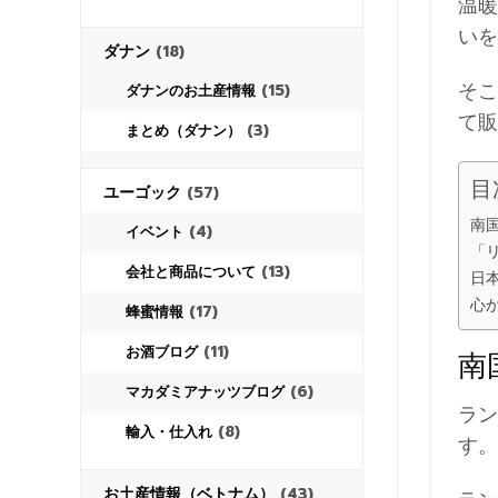
温暖
いを
ダナン
(18)
そこ
(15)
ダナンのお土産情報
て販
(3)
まとめ（ダナン）
目
ユーゴック
(57)
南
(4)
イベント
「
(13)
会社と商品について
日
心
(17)
蜂蜜情報
(11)
お酒ブログ
南
(6)
マカダミアナッツブログ
ラン
(8)
輸入・仕入れ
す。
お土産情報（ベトナム）
(43)