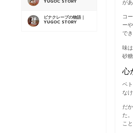
YUGOC STORY
があ
6月
コー
ビナクレープの物語｜
28
YUGOC STORY
6月
ーや
でき
味は
砂糖
心
ベト
なけ
だか
た。
こと