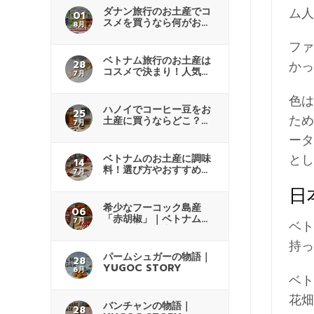
ム人
ダナン旅行のお土産でコ
01
スメを買うなら何がおす
8月
すめ？
ファ
ベトナム旅行のお土産は
かっ
28
コスメで決まり！人気商
7月
品も紹介
色は
ハノイでコーヒー豆をお
25
ため
土産に買うならどこ？商
7月
品の選び方
ータ
とし
ベトナムのお土産に調味
14
料！選び方やおすすめの
7月
購入先解説
日
希少なフーコック島産
06
「赤胡椒」｜ベトナムで
7月
ベト
人気の高級土産
持っ
パームシュガーの物語｜
28
YUGOC STORY
6月
ベト
花畑
バンチャンの物語｜
28