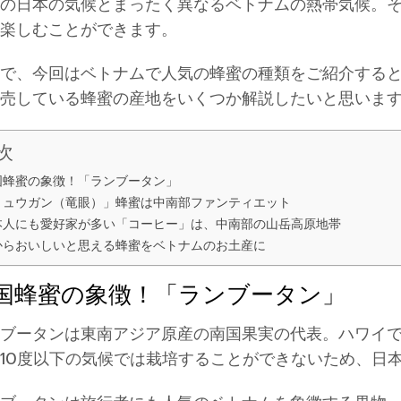
の日本の気候とまったく異なるベトナムの熱帯気候。
楽しむことができます。
で、今回はベトナムで人気の蜂蜜の種類をご紹介する
売している蜂蜜の産地をいくつか解説したいと思いま
次
国蜂蜜の象徴！「ランブータン」
リュウガン（竜眼）」蜂蜜は中南部ファンティエット
本人にも愛好家が多い「コーヒー」は、中南部の山岳高原地帯
からおいしいと思える蜂蜜をベトナムのお土産に
国蜂蜜の象徴！「ランブータン」
ブータンは東南アジア原産の南国果実の代表。ハワイで
10度以下の気候では栽培することができないため、日