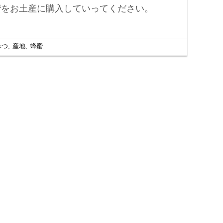
蜜をお土産に購入していってください。
みつ
,
産地
,
蜂蜜
.