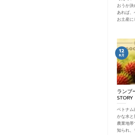
おうか決
あれば、
お土産に
12
6月
ランブ
STORY
ベトナム
かな水と
農業地帯
知られ、