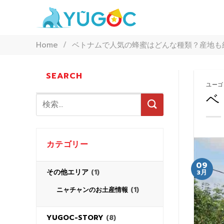
Skip
to
content
Home
/
ベトナムで人気の蜂蜜はどんな種類？産地も
SEARCH
ユーゴ
ベ
カテゴリー
09
その他エリア
(1)
3月
(1)
ニャチャンのお土産情報
YUGOC-STORY
(8)