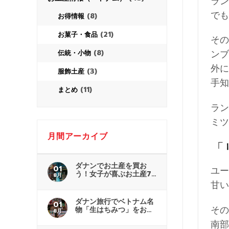
ラン
でも
(8)
お得情報
(21)
お菓子・食品
その
ンブ
(8)
伝統・小物
外に
(3)
服飾土産
手知
(11)
まとめ
ラン
ミツ
月間アーカイブ
「
ダナンでお土産を買お
01
ユー
う！女子が喜ぶお土産7
8月
選
甘い
ダナン旅行でベトナム名
01
その
物「生はちみつ」をお土
8月
産に！
南部