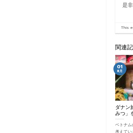
是非
This 
関連記
01
8月
ダナン
みつ」
ベトナム
考えてい