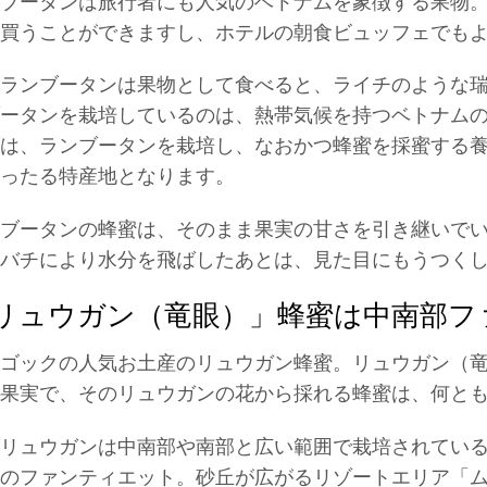
ブータンは旅行者にも人気のベトナムを象徴する果物
買うことができますし、ホテルの朝食ビュッフェでも
ランブータンは果物として食べると、ライチのような
ータンを栽培しているのは、熱帯気候を持つベトナム
は、ランブータンを栽培し、なおかつ蜂蜜を採蜜する
ったる特産地となります。
ブータンの蜂蜜は、そのまま果実の甘さを引き継いで
バチにより水分を飛ばしたあとは、見た目にもうつく
リュウガン（竜眼）」蜂蜜は中南部フ
ゴックの人気お土産のリュウガン蜂蜜。リュウガン（
果実で、そのリュウガンの花から採れる蜂蜜は、何と
リュウガンは中南部や南部と広い範囲で栽培されてい
のファンティエット。砂丘が広がるリゾートエリア「