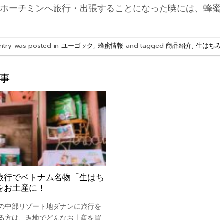
ホーチミンへ旅行・出張することになった暁には、蜂
entry was posted in
ユーゴック
,
蜂蜜情報
and tagged
商品紹介
,
生はち
事
旅行でベトナム名物「生はち
をお土産に！
の中部リゾート地ダナンに旅行を
る方は、現地でどんなお土産を買