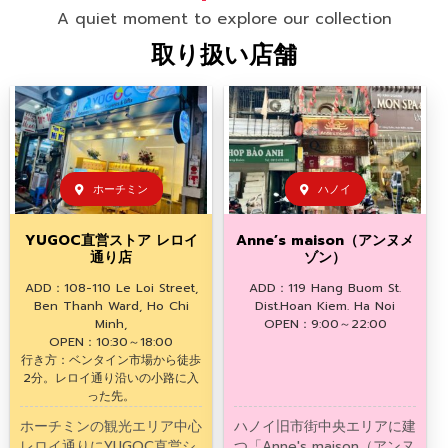
A quiet moment to explore our collection
取り扱い店舗
ホーチミン
ハノイ
YUGOC直営ストア レロイ
Anne’s maison（アンヌメ
通り店
ゾン）
ADD：108-110 Le Loi Street,
ADD：119 Hang Buom St.
Ben Thanh Ward, Ho Chi
Dist.Hoan Kiem. Ha Noi
Minh,
OPEN：9:00～22:00
OPEN：10:30～18:00
行き方：ベンタイン市場から徒歩
2分。レロイ通り沿いの小路に入
った先。
ホーチミンの観光エリア中心
ハノイ旧市街中央エリアに建
レロイ通りにYUGOC直営シ
つ「Anne's maison（アンヌ