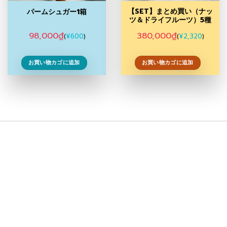
【SET】まとめ買い（ナッ
パームシュガー1箱
ツ＆ドライフルーツ）5種
98,000
₫
380,000
₫
¥
600
¥
2,320
(
)
(
)
お買い物カゴに追加
お買い物カゴに追加