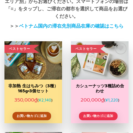
エリア別」からお選びください。スマートフォンの場合は
「≡」をタップし、ご滞在の都市を選択して商品をお選び
ください。
＞＞
ベトナム国内の滞在先別商品在庫の確認はこちら
ベストセラー
ベストセラー
Add to
Add to
Wishlist
Wishlist
非加熱 生はちみつ（3種）
カシューナッツ3種詰め合
165g×3個セット
わせ
350,000
₫
200,000
₫
¥
2,140
¥
1,220
(
)
(
)
お買い物カゴに追加
お買い物カゴに追加