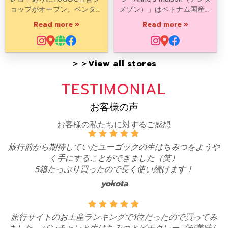
ョップがオープン。ベンタイ
メゾン）」はベトナム国産の
ン市場から徒歩1分の好立
高品質コーヒー豆や伝統・名
Read more »
Read more »
地。YUGOC全商品のほか、
産にちなんだこだわりある旅
雑貨土産も取り扱い中。
行土産を扱うギフトショップ
です。
＞＞View all stores
TESTIMONIAL
お客様の声
お客様の私たちに対するご感想
旅行前から期待していたユーゴックの生はちみつをようや
く手にすることができました（笑）
5箱たっぷり買ったので長く使い続けます！
yokota
旅行サイトのお土産ランキングで1位だったので買ってみ