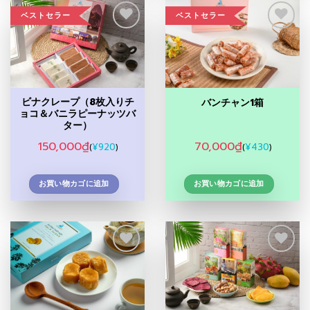
ベストセラー
ベストセラー
Add to
Add to
Wishlist
Wishlist
ビナクレープ（8枚入りチ
バンチャン1箱
ョコ＆バニラピーナッツバ
ター）
150,000
₫
70,000
₫
¥
920
¥
430
(
)
(
)
お買い物カゴに追加
お買い物カゴに追加
Add to
Add to
Wishlist
Wishlist