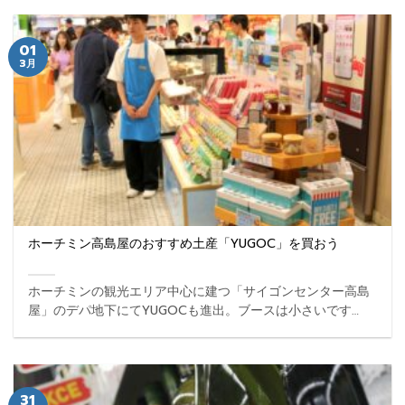
01
3月
ホーチミン高島屋のおすすめ土産「YUGOC」を買おう
ホーチミンの観光エリア中心に建つ「サイゴンセンター高島
屋」のデパ地下にてYUGOCも進出。ブースは小さいです
が、直営店となるので、他店よりも安く購入できますよ。 ...
31