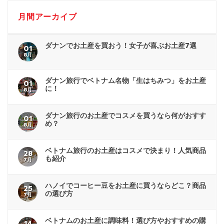
月間アーカイブ
ダナンでお土産を買おう！女子が喜ぶお土産7選
01
8月
ダナン旅行でベトナム名物「生はちみつ」をお土産
01
に！
8月
ダナン旅行のお土産でコスメを買うなら何がおすす
01
め？
8月
ベトナム旅行のお土産はコスメで決まり！人気商品
28
も紹介
7月
ハノイでコーヒー豆をお土産に買うならどこ？商品
25
の選び方
7月
ベトナムのお土産に調味料！選び方やおすすめの購
14