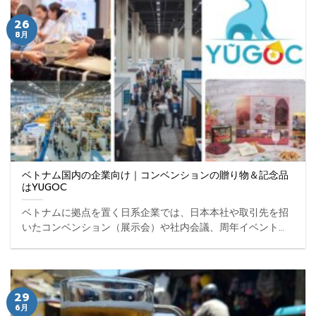
26
8月
ベトナム国内の企業向け｜コンベンションの贈り物＆記念品
はYUGOC
ベトナムに拠点を置く日系企業では、日本本社や取引先を招
いたコンベンション（展示会）や社内会議、周年イベントを
現地で開催するケースが増えています。こうした場での「記
念品」や「贈り物」は、参加者への感謝や企業の印象を左右
する ... ...
29
6月