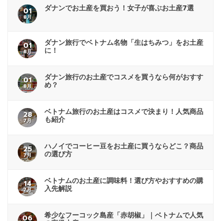
ダナンでお土産を買おう！女子が喜ぶお土産7選
01
8月
ダナン旅行でベトナム名物「生はちみつ」をお土産
01
に！
8月
ダナン旅行のお土産でコスメを買うなら何がおすす
01
め？
8月
ベトナム旅行のお土産はコスメで決まり！人気商品
28
も紹介
7月
ハノイでコーヒー豆をお土産に買うならどこ？商品
25
の選び方
7月
ベトナムのお土産に調味料！選び方やおすすめの購
14
入先解説
7月
希少なフーコック島産「赤胡椒」｜ベトナムで人気
06