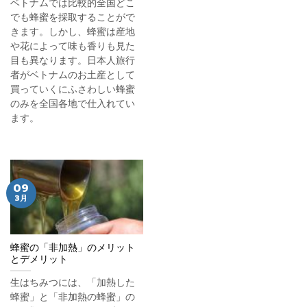
ベトナムでは比較的全国どこ
でも蜂蜜を採取することがで
きます。しかし、蜂蜜は産地
や花によって味も香りも見た
目も異なります。日本人旅行
者がベトナムのお土産として
買っていくにふさわしい蜂蜜
のみを全国各地で仕入れてい
ます。
09
3月
蜂蜜の「非加熱」のメリット
とデメリット
生はちみつには、「加熱した
蜂蜜」と「非加熱の蜂蜜」の