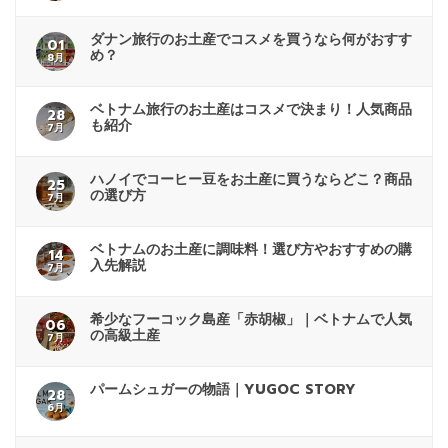
ダナン旅行のお土産でコスメを買うなら何がおすす
01
め？
8月
ベトナム旅行のお土産はコスメで決まり！人気商品
28
も紹介
7月
ハノイでコーヒー豆をお土産に買うならどこ？商品
25
の選び方
7月
ベトナムのお土産に調味料！選び方やおすすめの購
14
入先解説
7月
希少なフーコック島産「赤胡椒」｜ベトナムで人気
06
の高級土産
7月
パームシュガーの物語｜YUGOC STORY
28
6月