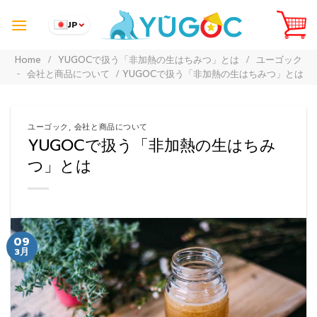
Skip
to
JP
content
Home
/
YUGOCで扱う「非加熱の生はちみつ」とは
/
ユーゴック
-
会社と商品について
/
YUGOCで扱う「非加熱の生はちみつ」とは
ユーゴック
,
会社と商品について
YUGOCで扱う「非加熱の生はちみ
つ」とは
09
3月