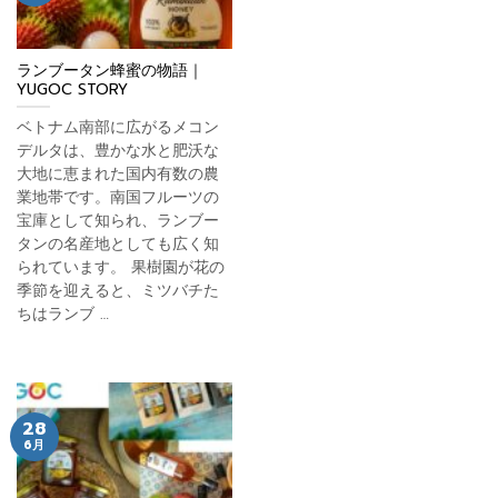
ランブータン蜂蜜の物語｜
YUGOC STORY
ベトナム南部に広がるメコン
デルタは、豊かな水と肥沃な
大地に恵まれた国内有数の農
業地帯です。南国フルーツの
宝庫として知られ、ランブー
タンの名産地としても広く知
られています。 果樹園が花の
季節を迎えると、ミツバチた
ちはランブ …
28
6月