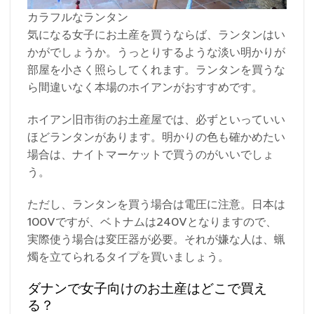
カラフルなランタン
気になる女子にお土産を買うならば、ランタンはい
かがでしょうか。うっとりするような淡い明かりが
部屋を小さく照らしてくれます。ランタンを買うな
ら間違いなく本場のホイアンがおすすめです。
ホイアン旧市街のお土産屋では、必ずといっていい
ほどランタンがあります。明かりの色も確かめたい
場合は、ナイトマーケットで買うのがいいでしょ
う。
ただし、ランタンを買う場合は電圧に注意。日本は
100Vですが、ベトナムは240Vとなりますので、
実際使う場合は変圧器が必要。それが嫌な人は、蝋
燭を立てられるタイプを買いましょう。
ダナンで女子向けのお土産はどこで買え
る？