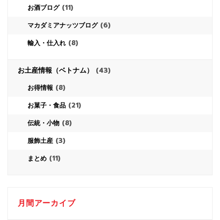
(11)
お酒ブログ
(6)
マカダミアナッツブログ
(8)
輸入・仕入れ
お土産情報（ベトナム）
(43)
(8)
お得情報
(21)
お菓子・食品
(8)
伝統・小物
(3)
服飾土産
(11)
まとめ
月間アーカイブ