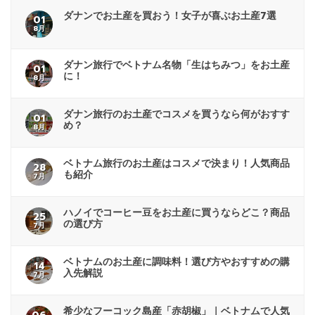
ダナンでお土産を買おう！女子が喜ぶお土産7選
01
8月
ダナン旅行でベトナム名物「生はちみつ」をお土産
01
に！
8月
ダナン旅行のお土産でコスメを買うなら何がおすす
01
め？
8月
ベトナム旅行のお土産はコスメで決まり！人気商品
28
も紹介
7月
ハノイでコーヒー豆をお土産に買うならどこ？商品
25
の選び方
7月
ベトナムのお土産に調味料！選び方やおすすめの購
14
入先解説
7月
希少なフーコック島産「赤胡椒」｜ベトナムで人気