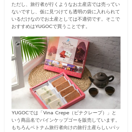
ただし、旅行者が行くようなお土産店では売ってい
ないですし、仮に見つけても透明の袋に入れられて
いるだけなのでお土産としては不適切です。そこで
おすすめはYUGOCで買うことです。
YUGOCでは「Vina Crepe（ビナクレープ）」と
いう商品名でバインケップゴーを販売しています。
もちろんベトナム旅行者向けの旅行土産らしいパッ