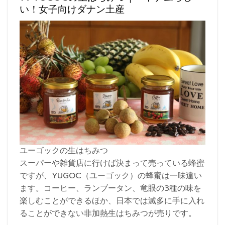
い！女子向けダナン土産
ユーゴックの生はちみつ
スーパーや雑貨店に行けば決まって売っている蜂蜜
ですが、YUGOC（ユーゴック）の蜂蜜は一味違い
ます。コーヒー、ランブータン、竜眼の3種の味を
楽しむことができるほか、日本では滅多に手に入れ
ることができない非加熱生はちみつが売りです。