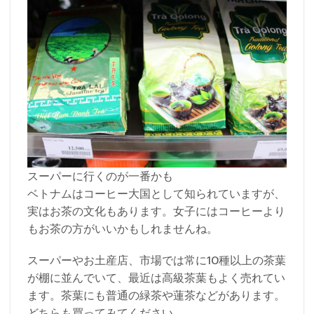
スーパーに行くのが一番かも
ベトナムはコーヒー大国として知られていますが、
実はお茶の文化もあります。女子にはコーヒーより
もお茶の方がいいかもしれませんね。
スーパーやお土産店、市場では常に10種以上の茶葉
が棚に並んでいて、最近は高級茶葉もよく売れてい
ます。茶葉にも普通の緑茶や蓮茶などがあります。
どちらも買ってみてください。