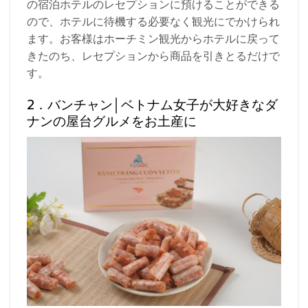
の宿泊ホテルのレセプションに預けることができる
ので、ホテルに待機する必要なく観光にでかけられ
ます。お客様はホーチミン観光からホテルに戻って
きたのち、レセプションから商品を引きとるだけで
す。
2．バンチャン│ベトナム女子が大好きなダ
ナンの屋台グルメをお土産に