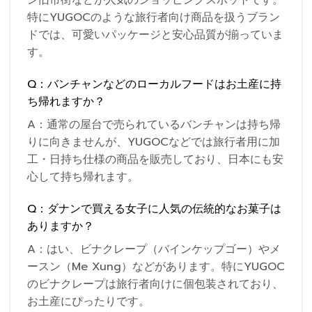
ン旧市街などが人気のショッピングスポットです。
特にYUGOCのような旅行者向け商品を扱うブラン
ドでは、可愛いパッケージと安心品質が揃っていま
す。
Q：バンチャンなどのローカルフードはお土産に持
ち帰れますか？
A：通常の屋台で売られているバンチャンは持ち帰
りに向きませんが、YUGOCなどでは旅行者用に加
工・日持ち仕様の商品を販売しており、日本にも安
心して持ち帰れます。
Q：ダナンで買える女子に人気の伝統的なお菓子は
ありますか？
A：はい、ビナクレープ（バインケップゴー）やメ
ースン（Me Xung）などがあります。特にYUGOC
のビナクレープは旅行者向けに個包装されており、
お土産にぴったりです。