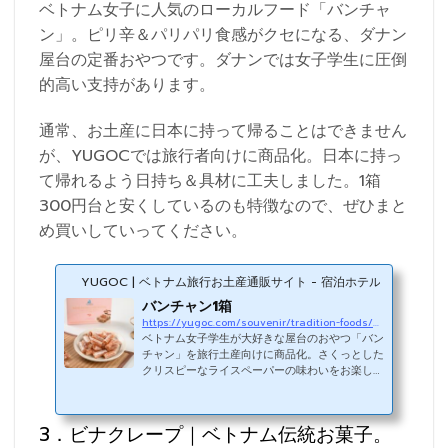
ベトナム女子に人気のローカルフード「バンチャ
ン」。ピリ辛＆パリパリ食感がクセになる、ダナン
屋台の定番おやつです。ダナンでは女子学生に圧倒
的高い支持があります。
通常、お土産に日本に持って帰ることはできません
が、YUGOCでは旅行者向けに商品化。日本に持っ
て帰れるよう日持ち＆具材に工夫しました。1箱
300円台と安くしているのも特徴なので、ぜひまと
め買いしていってください。
YUGOC | ベトナム旅行お土産通販サイト - 宿泊ホテルへ配達しま
バンチャン1箱
https://yugoc.com/souvenir/tradition-foods/banhtrangcuon
ベトナム女子学生が大好きな屋台のおやつ「バン
チャン」を旅行土産向けに商品化。さくっとした
クリスピーなライスペーパーの味わいをお楽しみ
ください。バンチャン詳細情報商品名バンチャン
容量50g原材料ライスペーパー賞味期限製造日よ
り6か月原産国ベトナム
3．ビナクレープ｜ベトナム伝統お菓子。