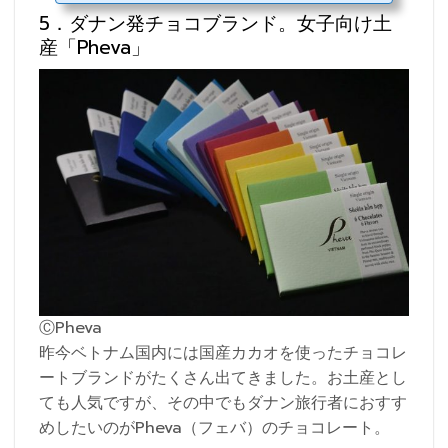
せ（ワサビ・トムヤム・コーヒー）容量180g原
5．ダナン発チョコブランド。女子向け土
材料カシューナッツ賞味期限パッケージに記載
（1年）原産国ベトナム
産「Pheva」
ⒸPheva
昨今ベトナム国内には国産カカオを使ったチョコレ
ートブランドがたくさん出てきました。お土産とし
ても人気ですが、その中でもダナン旅行者におすす
めしたいのがPheva（フェバ）のチョコレート。