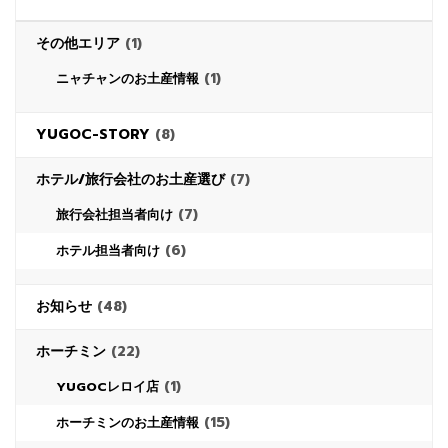
その他エリア
(1)
(1)
ニャチャンのお土産情報
YUGOC-STORY
(8)
ホテル/旅行会社のお土産選び
(7)
(7)
旅行会社担当者向け
(6)
ホテル担当者向け
お知らせ
(48)
ホーチミン
(22)
(1)
YUGOCレロイ店
(15)
ホーチミンのお土産情報