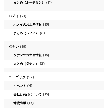
(11)
まとめ（ホーチミン）
ハノイ
(21)
(15)
ハノイのお土産情報
(6)
まとめ（ハノイ）
ダナン
(18)
(15)
ダナンのお土産情報
(3)
まとめ（ダナン）
ユーゴック
(57)
(4)
イベント
(13)
会社と商品について
(17)
蜂蜜情報