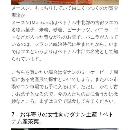
メースン。もっちりしていて歯にくっつくのが賛否
両論か
メースン(Me xung)はベトナム中北部の古都フエの
名物お菓子。米粉、砂糖、ピーナッツ、バニラ、ゴ
マなどが入った昔ながらのお菓子。バニラが入って
いるのは、フランス統治時代に生まれたから。いま
ではフエというよりはベトナム中部の名物として知
られています。
こちらを買いたい場合はダナンのミーケービーチ周
辺にある物産展で探すといいでしょう。またハン市
場やコン市場でも手に入るはず。ただし、かなり古
いお菓子となるので、今の人たちの舌に合うかは微
妙なところ。まずは自分で試食してみてください。
7．お年寄りの女性向けダナン土産「ベト
ナム産茶葉」