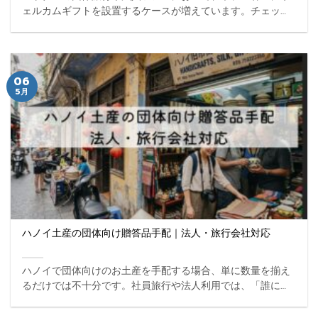
ェルカムギフトを設置するケースが増えています。チェック
イン直後に「特別感」を演出できるこの施策は、顧客満足度
を高めるだけでなく、旅行全体の印象を左右する重要な要素
にな ... ...
06
5月
ハノイ土産の団体向け贈答品手配｜法人・旅行会社対応
ハノイで団体向けのお土産を手配する場合、単に数量を揃え
るだけでは不十分です。社員旅行や法人利用では、「誰にど
のような印象を与えるか」が重視されるため、お土産の選び
方次第で全体の評価が大きく変わります。 特にハノイは、ベ