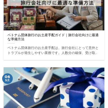
ベトナム団体旅行のお土産手配ガイド｜旅行会社向けに最適
な準備方法
ベトナム団体旅行のお土産手配は、旅行会社にとって意外と
トラブルが発生しやすい業務です。人数分の確保、受け取り
のタイミング、配布オペレーションなど、ひとつでもズレる
と全体の満足度に影響します。特に現地でその場対応に頼る
と、 ... ...
06
5月