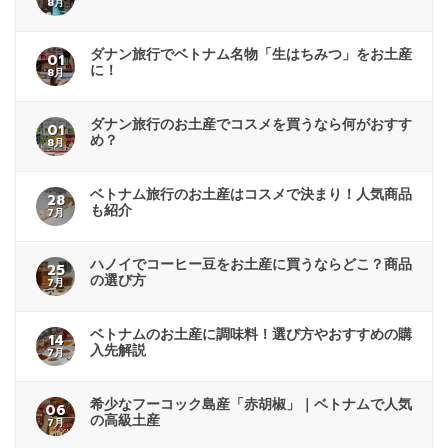
8月
ダナン旅行でベトナム名物「生はちみつ」をお土産
01
に！
8月
ダナン旅行のお土産でコスメを買うなら何がおすす
01
め？
8月
ベトナム旅行のお土産はコスメで決まり！人気商品
28
も紹介
7月
ハノイでコーヒー豆をお土産に買うならどこ？商品
25
の選び方
7月
ベトナムのお土産に調味料！選び方やおすすめの購
14
入先解説
7月
希少なフーコック島産「赤胡椒」｜ベトナムで人気
06
の高級土産
7月