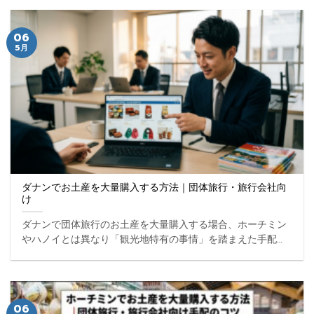
ト ... ...
06
5月
ダナンでお土産を大量購入する方法｜団体旅行・旅行会社向
け
ダナンで団体旅行のお土産を大量購入する場合、ホーチミン
やハノイとは異なり「観光地特有の事情」を踏まえた手配が
必要になります。市場や観光エリア内のお土産ショップで気
軽に購入できる一方で、品質や在庫のばらつき、数量不足、
予算 ... ...
06