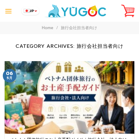
Skip
to
JP
content
Home
/
旅行会社担当者向け
CATEGORY ARCHIVES:
旅行会社担当者向け
06
5月