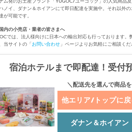
ナム発のお土産ブランド「YUGOC/ユーゴック」の人気商品及
ハノイ、ダナン＆ホイアンにて即日配達を実施中。それ以外の
達が可能です。
国内の小売店・業者の皆さまへ
GOCでは、法人様向けに日本への輸出対応も行っております。
、当サイトの「
お問い合わせ
」ページよりお気軽にご相談くだ
宿泊ホテルまで即配達！受付
＼配送先を選んで商品を
他エリア/トップに戻
ダナン＆ホイアン