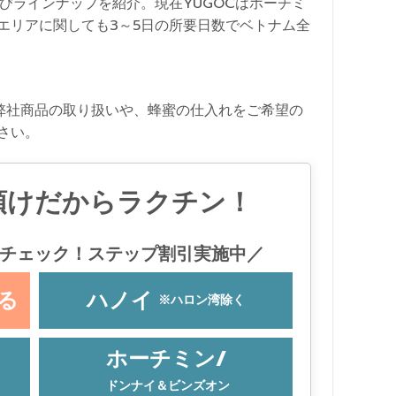
びラインナップを紹介。現在YUGOCはホーチミ
エリアに関しても3～5日の所要日数でベトナム全
弊社商品の取り扱いや、蜂蜜の仕入れをご希望の
さい。
預けだからラクチン！
チェック！ステップ割引実施中／
る
ハノイ
※ハロン湾除く
ホーチミン/
ドンナイ＆ビンズオン