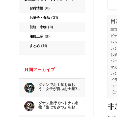
(8)
お得情報
(21)
お菓子・食品
目
(8)
伝統・小物
非
ビ
(3)
服飾土産
バ
(11)
まとめ
カ
お
パ
マカ
月間アーカイブ
カ
ド
ダナンでお土産を買お
コ
01
う！女子が喜ぶお土産7
8月
【
選
ダナン旅行でベトナム名
非
01
物「生はちみつ」をお土
8月
産に！