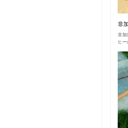
非加
非加
ヒー