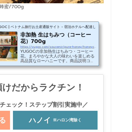
蜂蜜/700g
GOC | ベトナム旅行お土産通販サイト - 宿泊ホテルへ配達します
非加熱 生はちみつ（コーヒー
花）700g
https://yugoc.com/souvenir/pure-honey/honeycoffee700g
YUGOCの非加熱生はちみつ・コーヒー
花。まろやかな大人の味わいを楽しめる
高品質なローハニーです。商品説明コー
ヒー花の特徴ある食べやすい味から、調
味料として使うよりは、毎日スプーンで
2杯の健康食として食べるのがおすす
め。当商品はベトナムの南国の香りを運
預けだからラクチン！
んでくれる生はちみつを500mlのワイン
ボトルに淹れた大容量タイプ。お土産と
しての贈り物よりは、自分や家族用に買
っていかれるのがおすすめです。スイー
チェック！ステップ割引実施中／
ツのシロップとしてユーゴックで仕入れ
たコーヒー花の蜂蜜の特徴は、他の国で
採れる蜂蜜よりもすっきりとした味わ
い...
る
ハノイ
※ハロン湾除く