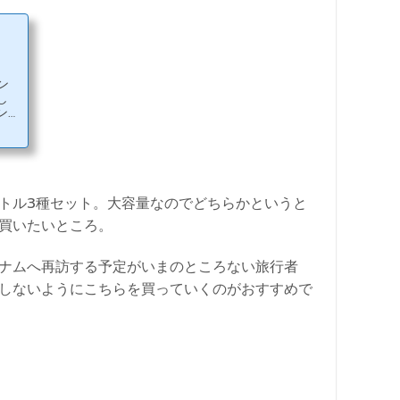
ン
し
ンブ
料は
みつ
結晶
生き
に影
トル3種セット。大容量なのでどちらかというと
買いたいところ。
ナムへ再訪する予定がいまのところない旅行者
しないようにこちらを買っていくのがおすすめで