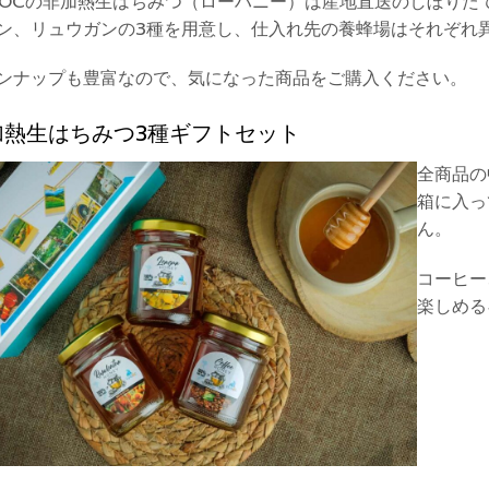
GOCの非加熱生はちみつ（ローハニー）は産地直送のしぼりた
ン、リュウガンの3種を用意し、仕入れ先の養蜂場はそれぞれ
ンナップも豊富なので、気になった商品をご購入ください。
加熱生はちみつ3種ギフトセット
全商品の
箱に入っ
ん。
コーヒー
楽しめる