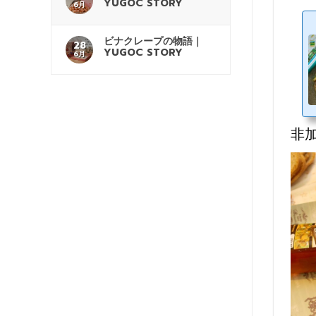
YUGOC STORY
6月
ビナクレープの物語｜
28
YUGOC STORY
6月
非