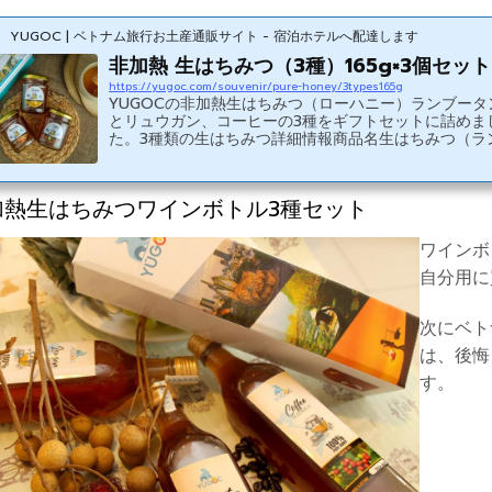
YUGOC | ベトナム旅行お土産通販サイト - 宿泊ホテルへ配達します
非加熱 生はちみつ（3種）165g×3個セット
https://yugoc.com/souvenir/pure-honey/3types165g
YUGOCの非加熱生はちみつ（ローハニー）ランブータ
とリュウガン、コーヒーの3種をギフトセットに詰めま
た。3種類の生はちみつ詳細情報商品名生はちみつ（ラ
ータン、コーヒー花、リュウガン）容量165g×3個原材
ちみつ賞味期限パッケージに記載（2年）原産国ベトナ
ム・非加熱のはちみつです。40度以上に熱するとはち
加熱生はちみつワインボトル3種セット
に含まれる大切な栄養素が破壊されてしまいます。・
化した場合は40度以下で湯煎してください。・酵素が
ているため気泡が発生する場合がございますが、品質
ワインボ
響はありません。・酵素が生きている...
自分用に
次にベト
は、後悔
す。