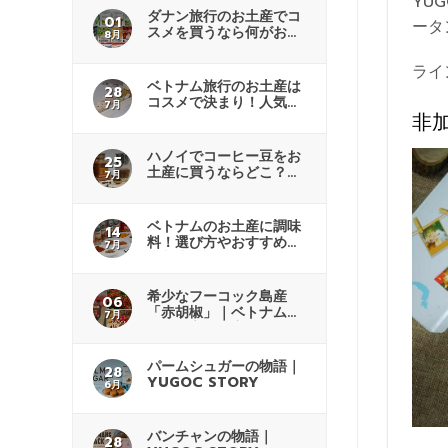
YU
ダナン旅行のお土産でコ
01
ータ
スメを買うなら何がおす
8月
すめ？
ライ
ベトナム旅行のお土産は
28
コスメで決まり！人気商
7月
非
品も紹介
ハノイでコーヒー豆をお
25
土産に買うならどこ？商
7月
品の選び方
ベトナムのお土産に調味
14
料！選び方やおすすめの
7月
購入先解説
希少なフーコック島産
06
「赤胡椒」｜ベトナムで
7月
人気の高級土産
パームシュガーの物語｜
28
YUGOC STORY
6月
バンチャンの物語｜
28