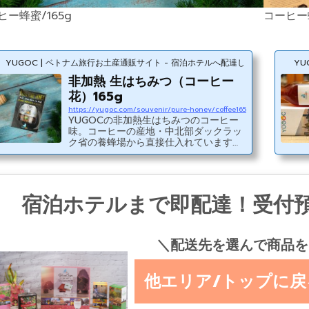
ヒー蜂蜜/165g
コーヒー
YUGOC | ベトナム旅行お土産通販サイト - 宿泊ホテルへ配達します
YU
非加熱 生はちみつ（コーヒー
花）165g
https://yugoc.com/souvenir/pure-honey/coffee165
YUGOCの非加熱生はちみつのコーヒー
味。コーヒーの産地・中北部ダックラッ
ク省の養蜂場から直接仕入れています。
コーヒー花のはちみつ詳細情報商品名生
はちみつ（コーヒー花）容量165g×1個原
材料はちみつ賞味期限パッケージに記載
（2年）原産国ベトナム・非加熱のはち
宿泊ホテルまで即配達！受付
みつです。40度以上に熱するとはちみつ
に含まれる大切な栄養素が破壊されてし
まいます。・結晶化した場合は40度以下
で湯煎してください。・酵素が生きてい
るため気泡が発生する場合がございます
＼配送先を選んで商品を
が、品質に影響はありません。・酵素が
生きているため、年月とともに色や...
他エリア/トップに戻