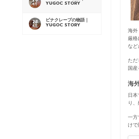
28
YUGOC STORY
6月
ビナクレープの物語｜
28
YUGOC STORY
6月
海外
厳格
など
ただ
国産
海
日本
り、
一方
けで