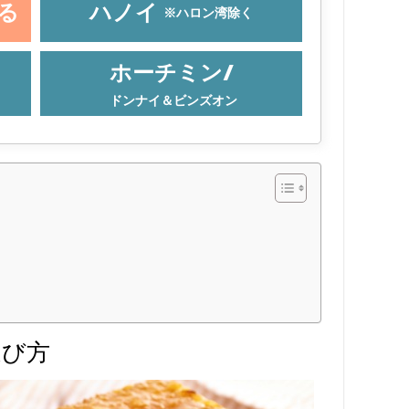
る
ハノイ
※ハロン湾除く
ホーチミン/
ドンナイ＆ビンズオン
選び方