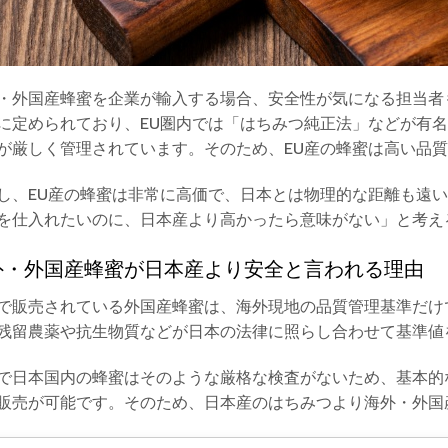
・外国産蜂蜜を企業が輸入する場合、安全性が気になる担当者
に定められており、EU圏内では「はちみつ純正法」などが有
が厳しく管理されています。そのため、EU産の蜂蜜は高い品
し、EU産の蜂蜜は非常に高価で、日本とは物理的な距離も遠
を仕入れたいのに、日本産より高かったら意味がない」と考え
外・外国産蜂蜜が日本産より安全と言われる理由
で販売されている外国産蜂蜜は、海外現地の品質管理基準だけ
残留農薬や抗生物質などが日本の法律に照らし合わせて基準値
で日本国内の蜂蜜はそのような厳格な検査がないため、基本的
販売が可能です。そのため、日本産のはちみつより海外・外国