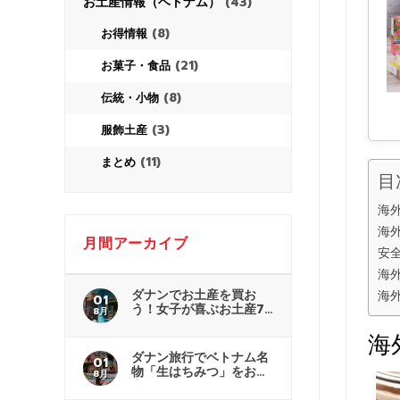
お土産情報（ベトナム）
(43)
(8)
お得情報
(21)
お菓子・食品
(8)
伝統・小物
(3)
服飾土産
(11)
まとめ
目
海
海
月間アーカイブ
安
海
ダナンでお土産を買お
海
01
う！女子が喜ぶお土産7
8月
選
海
ダナン旅行でベトナム名
01
物「生はちみつ」をお土
8月
産に！