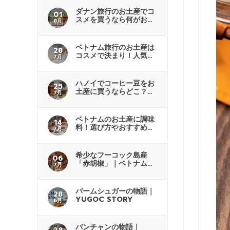
ダナン旅行のお土産でコ
01
スメを買うなら何がおす
8月
すめ？
ベトナム旅行のお土産は
28
コスメで決まり！人気商
7月
品も紹介
ハノイでコーヒー豆をお
25
土産に買うならどこ？商
7月
品の選び方
ベトナムのお土産に調味
14
料！選び方やおすすめの
7月
購入先解説
希少なフーコック島産
06
「赤胡椒」｜ベトナムで
7月
人気の高級土産
パームシュガーの物語｜
28
YUGOC STORY
6月
バンチャンの物語｜