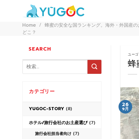
Skip
to
content
Home
/
蜂蜜の安全な国ランキング。海外・外国産の
どこ？
SEARCH
ユーゴ
蜂
カテゴリー
26
YUGOC-STORY
(8)
9月
ホテル/旅行会社のお土産選び
(7)
(7)
旅行会社担当者向け