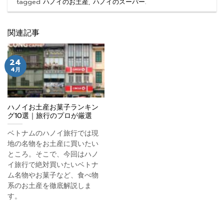
tagged
ハノイのお土産
,
ハノイのスーパー
.
関連記事
24
4月
ハノイお土産お菓子ランキン
グ10選｜旅行のプロが厳選
ベトナムのハノイ旅行では現
地の名物をお土産に買いたい
ところ。そこで、今回はハノ
イ旅行で絶対買いたいベトナ
ム名物やお菓子など、食べ物
系のお土産を徹底解説しま
す。