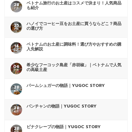
ベトナム旅行のお土産はコスメで決まり！人気商品
28
も紹介
7月
ハノイでコーヒー豆をお土産に買うならどこ？商品
25
の選び方
7月
ベトナムのお土産に調味料！選び方やおすすめの購
14
入先解説
7月
希少なフーコック島産「赤胡椒」｜ベトナムで人気
06
の高級土産
7月
パームシュガーの物語｜YUGOC STORY
28
6月
バンチャンの物語｜YUGOC STORY
28
6月
ビナクレープの物語｜YUGOC STORY
28