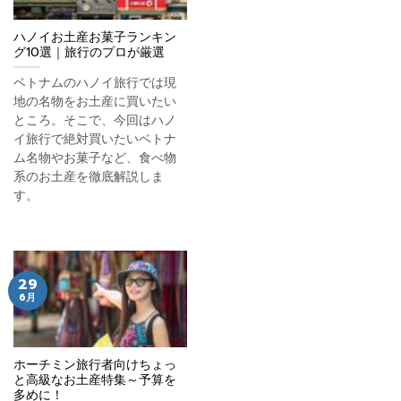
ハノイお土産お菓子ランキン
グ10選｜旅行のプロが厳選
ベトナムのハノイ旅行では現
地の名物をお土産に買いたい
ところ。そこで、今回はハノ
イ旅行で絶対買いたいベトナ
ム名物やお菓子など、食べ物
系のお土産を徹底解説しま
す。
29
6月
ホーチミン旅行者向けちょっ
と高級なお土産特集～予算を
多めに！