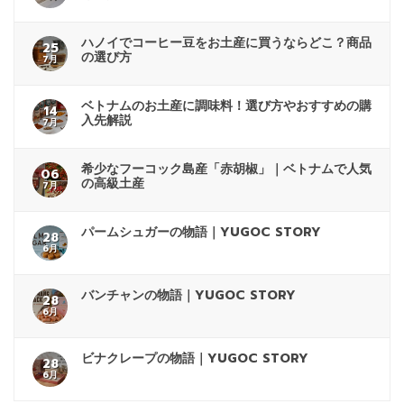
ハノイでコーヒー豆をお土産に買うならどこ？商品
25
の選び方
7月
ベトナムのお土産に調味料！選び方やおすすめの購
14
入先解説
7月
希少なフーコック島産「赤胡椒」｜ベトナムで人気
06
の高級土産
7月
パームシュガーの物語｜YUGOC STORY
28
6月
バンチャンの物語｜YUGOC STORY
28
6月
ビナクレープの物語｜YUGOC STORY
28
6月