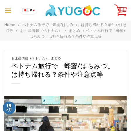
Skip
to
JP
content
Home
/
ベトナム旅行で「蜂蜜/はちみつ」は持ち帰れる？条件や注意
点等
/
お土産情報（ベトナム）
-
まとめ
/
ベトナム旅行で「蜂蜜/
はちみつ」は持ち帰れる？条件や注意点等
お土産情報（ベトナム）
,
まとめ
ベトナム旅行で「蜂蜜/はちみつ」
は持ち帰れる？条件や注意点等
13
7月