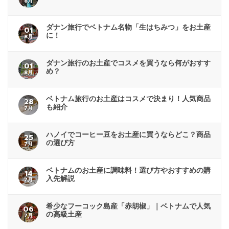
8月
ダナン旅行でベトナム名物「生はちみつ」をお土産
01
に！
8月
ダナン旅行のお土産でコスメを買うなら何がおすす
01
め？
8月
ベトナム旅行のお土産はコスメで決まり！人気商品
28
も紹介
7月
ハノイでコーヒー豆をお土産に買うならどこ？商品
25
の選び方
7月
ベトナムのお土産に調味料！選び方やおすすめの購
14
入先解説
7月
希少なフーコック島産「赤胡椒」｜ベトナムで人気
06
の高級土産
7月