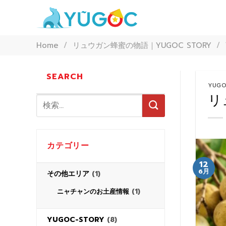
Skip
to
content
Home
/
リュウガン蜂蜜の物語｜YUGOC STORY
/
SEARCH
YUGO
リ
カテゴリー
12
6月
その他エリア
(1)
(1)
ニャチャンのお土産情報
YUGOC-STORY
(8)