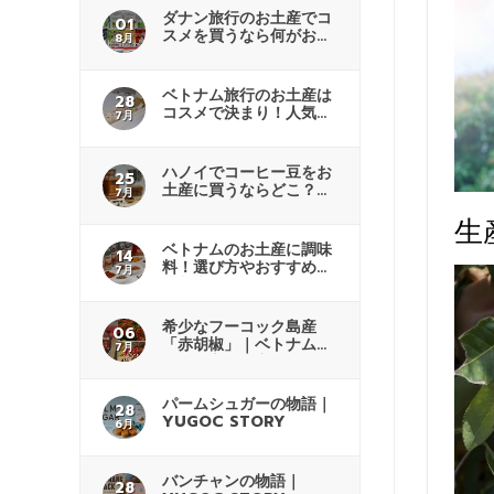
ダナン旅行のお土産でコ
01
スメを買うなら何がおす
8月
すめ？
ベトナム旅行のお土産は
28
コスメで決まり！人気商
7月
品も紹介
ハノイでコーヒー豆をお
25
土産に買うならどこ？商
7月
品の選び方
生
ベトナムのお土産に調味
14
料！選び方やおすすめの
7月
購入先解説
希少なフーコック島産
06
「赤胡椒」｜ベトナムで
7月
人気の高級土産
パームシュガーの物語｜
28
YUGOC STORY
6月
バンチャンの物語｜
28