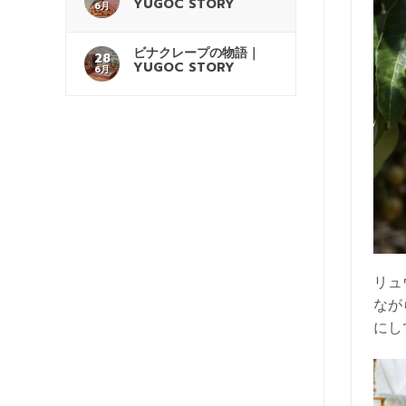
YUGOC STORY
6月
ビナクレープの物語｜
28
YUGOC STORY
6月
リュ
なが
にし