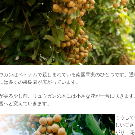
ウガンはベトナムで親しまれている南国果実のひとつです。透
には多くの果樹園が広がっています。
が実る少し前、リュウガンの木には小さな花が一斉に咲きます
蜜へと変えていきます。
こうして
しい甘さ
がり、花