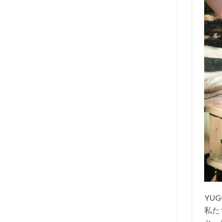
YU
私た