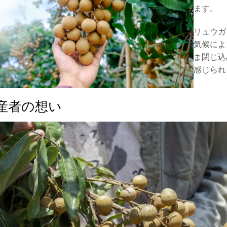
ます。
リュウガ
気候によ
ま閉じ込
感じられ
産者の想い