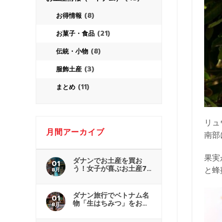
(8)
お得情報
(21)
お菓子・食品
(8)
伝統・小物
(3)
服飾土産
(11)
まとめ
リュ
月間アーカイブ
南部
果実
ダナンでお土産を買お
01
う！女子が喜ぶお土産7
と蜂
8月
選
ダナン旅行でベトナム名
01
物「生はちみつ」をお土
8月
産に！