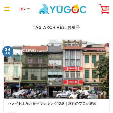
Skip
to
JP
content
TAG ARCHIVES:
お菓子
24
4月
ハノイお土産お菓子ランキング10選｜旅行のプロが厳選