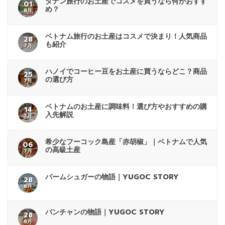
ダナン旅行のお土産でコスメを買うなら何がおすす
01
め？
8月
ベトナム旅行のお土産はコスメで決まり！人気商品
28
も紹介
7月
ハノイでコーヒー豆をお土産に買うならどこ？商品
25
の選び方
7月
ベトナムのお土産に調味料！選び方やおすすめの購
14
入先解説
7月
希少なフーコック島産「赤胡椒」｜ベトナムで人気
06
の高級土産
7月
パームシュガーの物語｜YUGOC STORY
28
6月
バンチャンの物語｜YUGOC STORY
28
6月