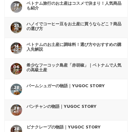
ベトナム旅行のお土産はコスメで決まり！人気商品
28
も紹介
7月
ハノイでコーヒー豆をお土産に買うならどこ？商品
25
の選び方
7月
ベトナムのお土産に調味料！選び方やおすすめの購
14
入先解説
7月
希少なフーコック島産「赤胡椒」｜ベトナムで人気
06
の高級土産
7月
パームシュガーの物語｜YUGOC STORY
28
6月
バンチャンの物語｜YUGOC STORY
28
6月
ビナクレープの物語｜YUGOC STORY
28