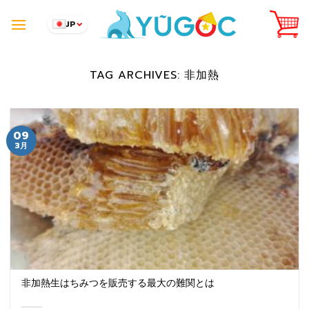
Skip
to
JP
content
TAG ARCHIVES:
非加熱
09
3月
非加熱生はちみつを販売する最大の難関とは