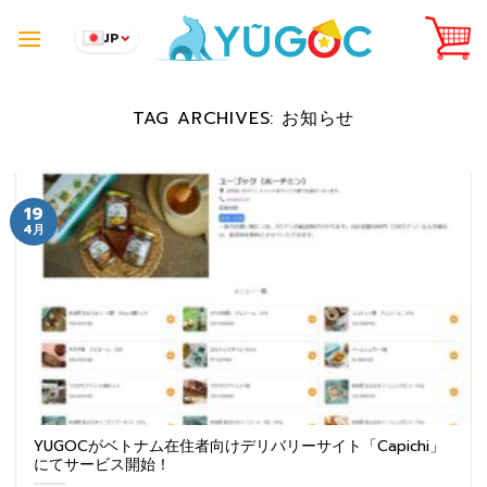
Skip
to
JP
content
TAG ARCHIVES:
お知らせ
19
4月
YUGOCがベトナム在住者向けデリバリーサイト「Capichi」
にてサービス開始！