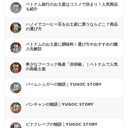
ベトナム旅行のお土産はコスメで決まり！人気商品
28
も紹介
7月
ハノイでコーヒー豆をお土産に買うならどこ？商品
25
の選び方
7月
ベトナムのお土産に調味料！選び方やおすすめの購
14
入先解説
7月
希少なフーコック島産「赤胡椒」｜ベトナムで人気
06
の高級土産
7月
パームシュガーの物語｜YUGOC STORY
28
6月
バンチャンの物語｜YUGOC STORY
28
6月
ビナクレープの物語｜YUGOC STORY
28