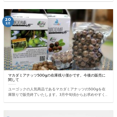
料でプレゼントします！ ...
20
2月
マカダミアナッツ500gの在庫残り僅かです。今後の販売に
関して
ユーゴックの人気商品であるマカダミアナッツの500gを在
庫限りで販売終了いたします。3月中旬頃からお求めやすく
125gと250gの2タイプを販売開始いたします！ ...