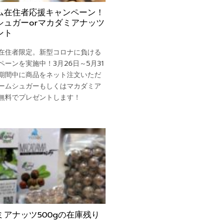
ム在住者応援キャンペーン！
シュガーorマカダミアナッツ
ント
在住者限定。新型コロナに負ける
ペーンを実施中！3月26日～5月31
期間中に商品をネット注文いただ
ームシュガーもしくはマカダミア
無料でプレゼントします！
ミアナッツ500gの在庫残り