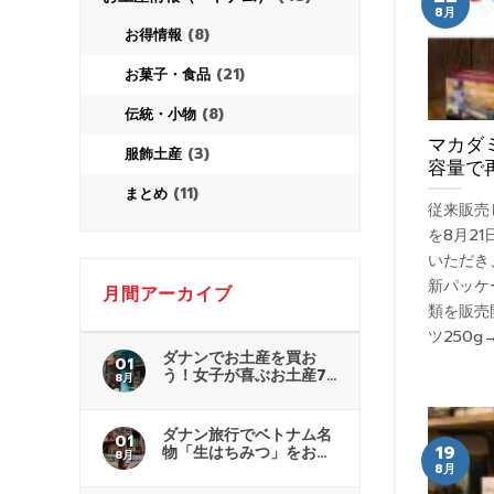
8月
(8)
お得情報
(21)
お菓子・食品
(8)
伝統・小物
マカダ
(3)
服飾土産
容量で
(11)
まとめ
従来販売
を8月2
いただき
新パッケー
月間アーカイブ
類を販売
ツ250g→
ダナンでお土産を買お
01
う！女子が喜ぶお土産7
8月
選
ダナン旅行でベトナム名
01
19
物「生はちみつ」をお土
8月
産に！
8月