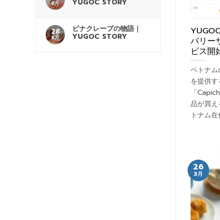
YUGOC STORY
6月
ビナクレープの物語｜
YUG
28
YUGOC STORY
6月
バリーサ
ビス開
ベトナム
を提供す
「Capi
品が買え
トナム在
26
3月