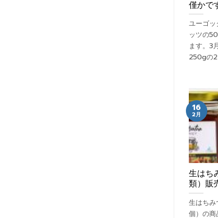
僅かで
ユーゴッ
ッツの5
ます。3
250g
16
2月
生はちみ
類）販
生はちみつ
個）の商