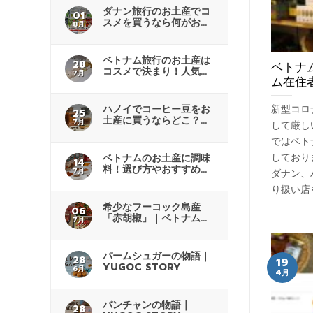
ダナン旅行のお土産でコ
01
スメを買うなら何がおす
8月
すめ？
ベトナム旅行のお土産は
28
ベトナ
コスメで決まり！人気商
7月
ム在住
品も紹介
新型コロ
ハノイでコーヒー豆をお
25
土産に買うならどこ？商
7月
して厳し
品の選び方
ではベト
しており
ベトナムのお土産に調味
14
料！選び方やおすすめの
7月
ダナン、
購入先解説
り扱い店
希少なフーコック島産
06
「赤胡椒」｜ベトナムで
7月
人気の高級土産
パームシュガーの物語｜
28
19
YUGOC STORY
6月
4月
バンチャンの物語｜
28