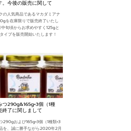
す。今後の販売に関して
クの人気商品であるマカダミアナ
00gを在庫限りで販売終了いたし
月中旬頃からお求めやすく125gと
の2タイプを販売開始いたします！
つ290g&165g×3個（1種
売終了に関しまして
290gおよび165g×3個（1種類×3
品を、誠に勝手ながら2020年2月