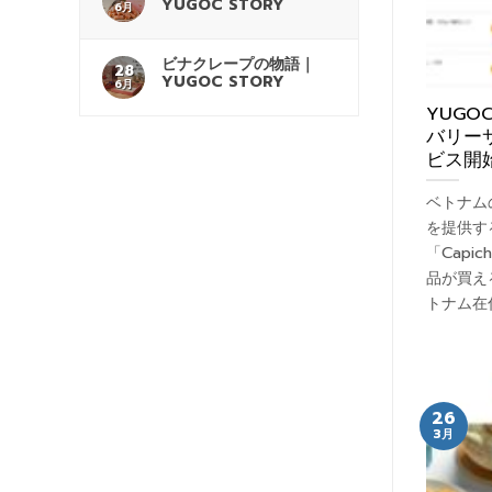
YUGOC STORY
6月
ビナクレープの物語｜
28
YUGOC STORY
6月
YUG
バリーサ
ビス開
ベトナム
を提供す
「Capi
品が買え
トナム在
26
3月