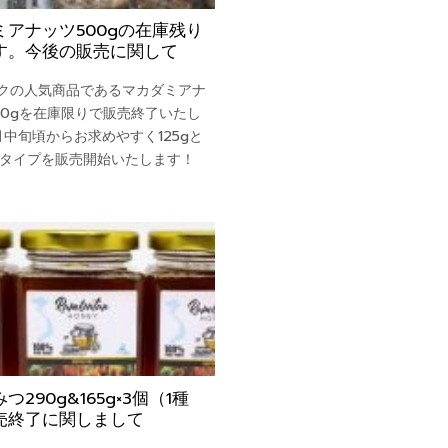
ミアナッツ500gの在庫残り
す。今後の販売に関して
クの人気商品であるマカダミアナ
00gを在庫限りで販売終了いたし
月中旬頃からお求めやすく125gと
の2タイプを販売開始いたします！
つ290g&165g×3個（1種
売終了に関しまして