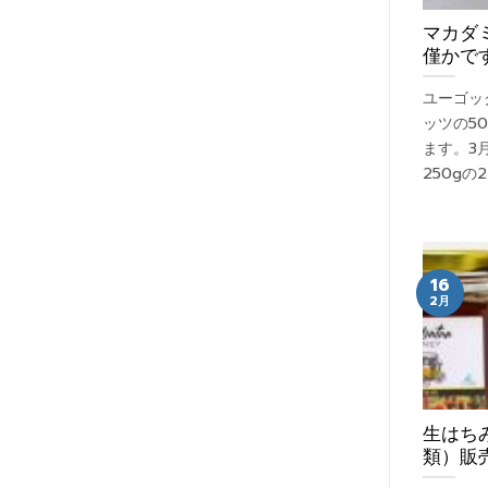
マカダ
僅かで
ユーゴッ
ッツの5
ます。3
250g
16
2月
生はちみ
類）販