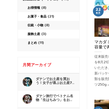
(8)
お得情報
22
8月
(21)
お菓子・食品
(8)
伝統・小物
(3)
服飾土産
マカダ
(11)
まとめ
容量で
従来販売
を8月2
月間アーカイブ
いただき
新パッケー
類を販売
ダナンでお土産を買お
01
う！女子が喜ぶお土産7
8月
ツ250g→
選
ダナン旅行でベトナム名
01
物「生はちみつ」をお土
8月
産に！