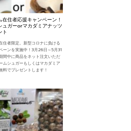
ム在住者応援キャンペーン！
シュガーorマカダミアナッツ
ント
在住者限定。新型コロナに負ける
ペーンを実施中！3月26日～5月31
期間中に商品をネット注文いただ
ームシュガーもしくはマカダミア
無料でプレゼントします！