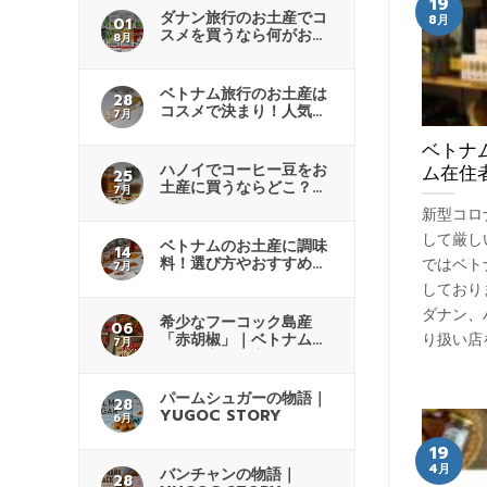
19
ダナン旅行のお土産でコ
8月
01
スメを買うなら何がおす
8月
すめ？
ベトナム旅行のお土産は
28
コスメで決まり！人気商
7月
品も紹介
ベトナ
ハノイでコーヒー豆をお
ム在住
25
土産に買うならどこ？商
7月
品の選び方
新型コロ
して厳し
ベトナムのお土産に調味
14
料！選び方やおすすめの
ではベト
7月
購入先解説
しており
ダナン、
希少なフーコック島産
06
り扱い店
「赤胡椒」｜ベトナムで
7月
人気の高級土産
パームシュガーの物語｜
28
YUGOC STORY
6月
19
4月
バンチャンの物語｜
28