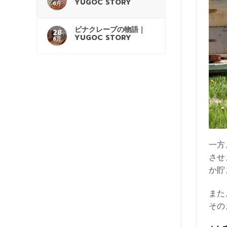
YUGOC STORY
6月
ビナクレープの物語｜
28
YUGOC STORY
6月
一方
させ
か貯
また
その