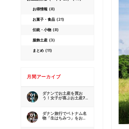
(8)
お得情報
(21)
お菓子・食品
(8)
伝統・小物
(3)
服飾土産
(11)
まとめ
月間アーカイブ
ダナンでお土産を買お
01
う！女子が喜ぶお土産7
8月
選
ダナン旅行でベトナム名
01
物「生はちみつ」をお土
8月
産に！