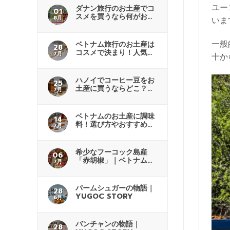
ユー
ダナン旅行のお土産でコ
01
スメを買うなら何がおす
8月
いま
すめ？
一般
ベトナム旅行のお土産は
28
コスメで決まり！人気商
7月
十か
品も紹介
ハノイでコーヒー豆をお
25
土産に買うならどこ？商
7月
品の選び方
ベトナムのお土産に調味
14
料！選び方やおすすめの
7月
購入先解説
希少なフーコック島産
06
「赤胡椒」｜ベトナムで
7月
人気の高級土産
パームシュガーの物語｜
28
YUGOC STORY
6月
バンチャンの物語｜
28