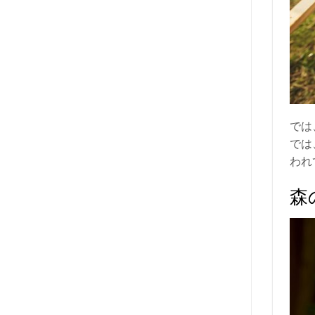
では
では
われ
森