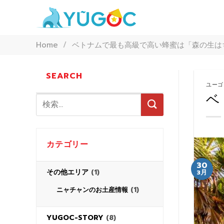
Skip
to
content
Home
/
ベトナムで最も高級で高い蜂蜜は「森の生は
SEARCH
ユーゴ
ベ
カテゴリー
30
その他エリア
(1)
3月
(1)
ニャチャンのお土産情報
YUGOC-STORY
(8)