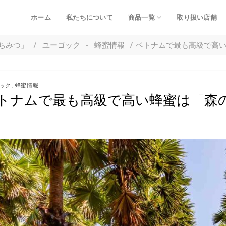
ホーム
私たちについて
商品一覧
取り扱い店舗
ちみつ」
/
ユーゴック
-
蜂蜜情報
/
ベトナムで最も高級で高
ック
,
蜂蜜情報
トナムで最も高級で高い蜂蜜は「森