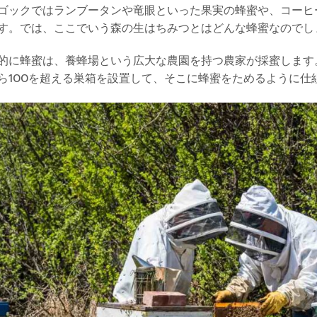
ゴックではランブータンや竜眼といった果実の蜂蜜や、コーヒ
す。では、ここでいう森の生はちみつとはどんな蜂蜜なのでし
的に蜂蜜は、養蜂場という広大な農園を持つ農家が採蜜します
ら100を超える巣箱を設置して、そこに蜂蜜をためるように仕