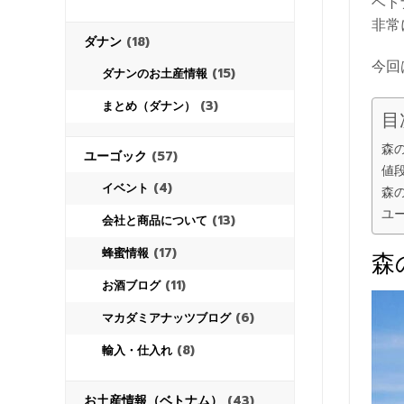
ベト
非常
ダナン
(18)
今回
(15)
ダナンのお土産情報
(3)
まとめ（ダナン）
目
森
ユーゴック
(57)
値
(4)
イベント
森
ユ
(13)
会社と商品について
(17)
蜂蜜情報
森
(11)
お酒ブログ
(6)
マカダミアナッツブログ
(8)
輸入・仕入れ
お土産情報（ベトナム）
(43)