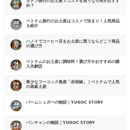
ダナン旅行のお土産でコスメを買うなら何がおすす
01
め？
8月
ベトナム旅行のお土産はコスメで決まり！人気商品
28
も紹介
7月
ハノイでコーヒー豆をお土産に買うならどこ？商品
25
の選び方
7月
ベトナムのお土産に調味料！選び方やおすすめの購
14
入先解説
7月
希少なフーコック島産「赤胡椒」｜ベトナムで人気
06
の高級土産
7月
パームシュガーの物語｜YUGOC STORY
28
6月
バンチャンの物語｜YUGOC STORY
28
6月