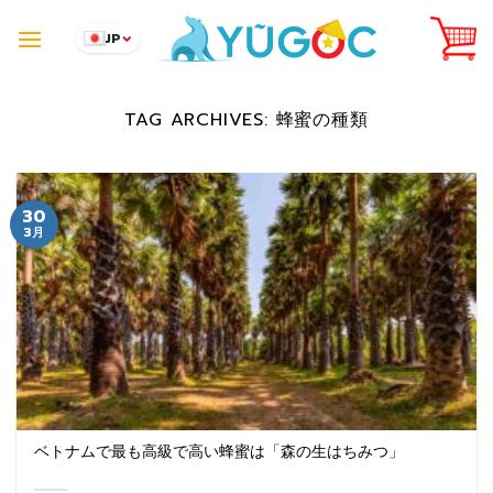
Skip
to
JP
content
TAG ARCHIVES:
蜂蜜の種類
30
3月
ベトナムで最も高級で高い蜂蜜は「森の生はちみつ」