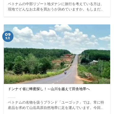
ベトナムの中部リゾート地ダナンに旅行を考えている方は、
現地でどんなお土産を買おうか決めていますか。もしまだ検
討中であれば、ベトナム名物の「生はちみつ」をお土産にし
てみてはいかがですか。 ...
09
5月
ドンナイ省に蜂蜜探し！～山川を越えて田舎地帯へ
ベトナムの名物を扱うブランド「ユーゴック」では、常に特
産品を求めて山岳高原自然地帯に足を運んでいます。今回は
ホーチミンの隣町のドンナイ省に蜂蜜を探しに向かってみま