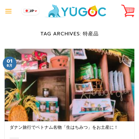
Skip
to
JP
content
TAG ARCHIVES:
特産品
01
8月
ダナン旅行でベトナム名物「生はちみつ」をお土産に！