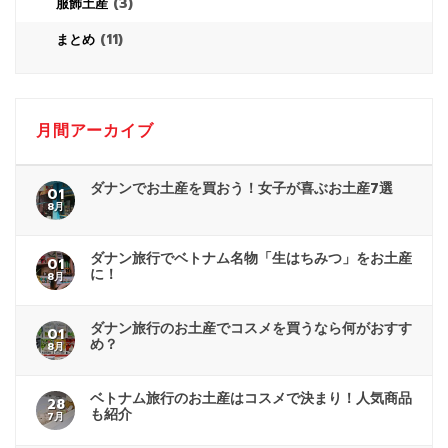
(3)
服飾土産
(11)
まとめ
月間アーカイブ
ダナンでお土産を買おう！女子が喜ぶお土産7選
01
8月
ダナン旅行でベトナム名物「生はちみつ」をお土産
01
に！
8月
ダナン旅行のお土産でコスメを買うなら何がおすす
01
め？
8月
ベトナム旅行のお土産はコスメで決まり！人気商品
28
も紹介
7月