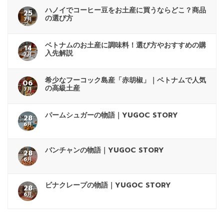
ハノイでコーヒー豆をお土産に買うならどこ？商品
25
の選び方
7月
ベトナムのお土産に調味料！選び方やおすすめの購
14
入先解説
7月
希少なフーコック島産「赤胡椒」｜ベトナムで人気
06
の高級土産
7月
パームシュガーの物語｜YUGOC STORY
28
6月
バンチャンの物語｜YUGOC STORY
28
6月
ビナクレープの物語｜YUGOC STORY
28
6月