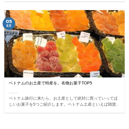
した！ ...
05
3月
ベトナムのお土産で特産を。名物お菓子TOP5
ベトナム旅行に来たら、お土産として絶対に買っていってほ
しいお菓子を5つご紹介します。ベトナム土産といえば雑貨
をイメージしがちですが、誰に贈っても喜ばれるお土産は“お
菓子”だとは思いませんか。是非ベトナム旅行の際は購入して
いってください。 ...