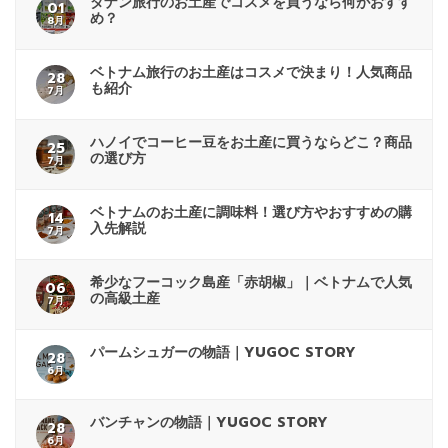
ダナン旅行のお土産でコスメを買うなら何がおすす
01
め？
8月
ベトナム旅行のお土産はコスメで決まり！人気商品
28
も紹介
7月
ハノイでコーヒー豆をお土産に買うならどこ？商品
25
の選び方
7月
ベトナムのお土産に調味料！選び方やおすすめの購
14
入先解説
7月
希少なフーコック島産「赤胡椒」｜ベトナムで人気
06
の高級土産
7月
パームシュガーの物語｜YUGOC STORY
28
6月
バンチャンの物語｜YUGOC STORY
28
6月