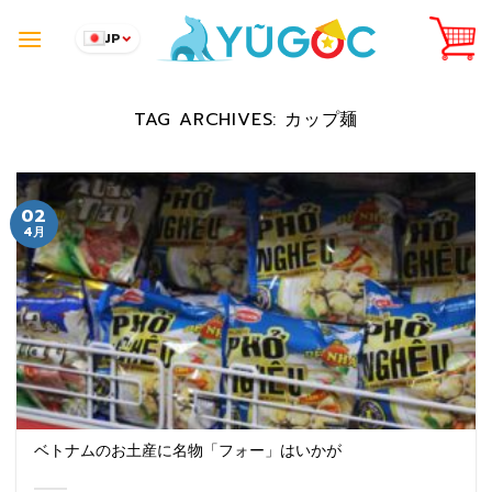
Skip
to
JP
content
TAG ARCHIVES:
カップ麺
02
4月
ベトナムのお土産に名物「フォー」はいかが