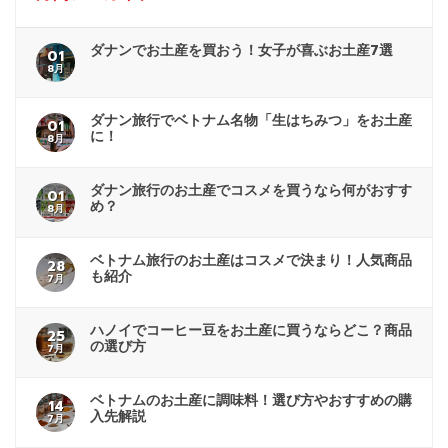
ダナンでお土産を買おう！女子が喜ぶお土産7選
01
8月
ダナン旅行でベトナム名物「生はちみつ」をお土産
01
に！
8月
ダナン旅行のお土産でコスメを買うなら何がおすす
01
め？
8月
ベトナム旅行のお土産はコスメで決まり！人気商品
28
も紹介
7月
ハノイでコーヒー豆をお土産に買うならどこ？商品
25
の選び方
7月
ベトナムのお土産に調味料！選び方やおすすめの購
14
入先解説
7月