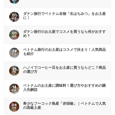
8月
ダナン旅行でベトナム名物「生はちみつ」をお土産
01
に！
8月
ダナン旅行のお土産でコスメを買うなら何がおすす
01
め？
8月
ベトナム旅行のお土産はコスメで決まり！人気商品
28
も紹介
7月
ハノイでコーヒー豆をお土産に買うならどこ？商品
25
の選び方
7月
ベトナムのお土産に調味料！選び方やおすすめの購
14
入先解説
7月
希少なフーコック島産「赤胡椒」｜ベトナムで人気
06
の高級土産
7月