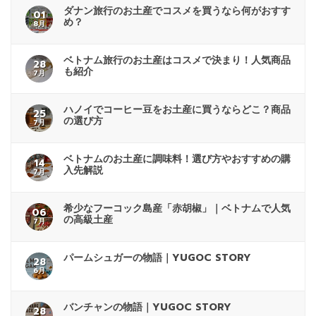
ダナン旅行のお土産でコスメを買うなら何がおすす
01
め？
8月
ベトナム旅行のお土産はコスメで決まり！人気商品
28
も紹介
7月
ハノイでコーヒー豆をお土産に買うならどこ？商品
25
の選び方
7月
ベトナムのお土産に調味料！選び方やおすすめの購
14
入先解説
7月
希少なフーコック島産「赤胡椒」｜ベトナムで人気
06
の高級土産
7月
パームシュガーの物語｜YUGOC STORY
28
6月
バンチャンの物語｜YUGOC STORY
28