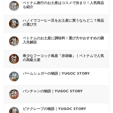
ベトナム旅行のお土産はコスメで決まり！人気商品
28
も紹介
7月
ハノイでコーヒー豆をお土産に買うならどこ？商品
25
の選び方
7月
ベトナムのお土産に調味料！選び方やおすすめの購
14
入先解説
7月
希少なフーコック島産「赤胡椒」｜ベトナムで人気
06
の高級土産
7月
パームシュガーの物語｜YUGOC STORY
28
6月
バンチャンの物語｜YUGOC STORY
28
6月
ビナクレープの物語｜YUGOC STORY
28