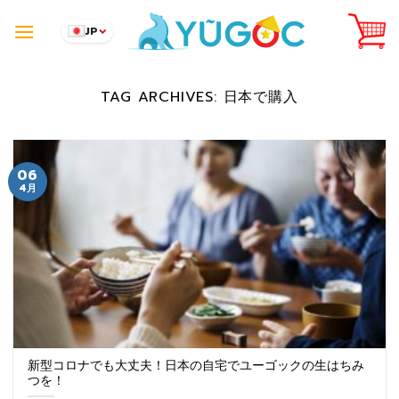
Skip
to
JP
content
TAG ARCHIVES:
日本で購入
06
4月
新型コロナでも大丈夫！日本の自宅でユーゴックの生はちみ
つを！