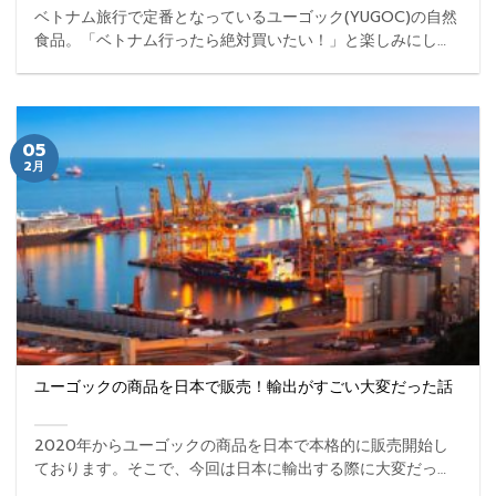
ベトナム旅行で定番となっているユーゴック(YUGOC)の自然
食品。「ベトナム行ったら絶対買いたい！」と楽しみにして
いたのに、新型コロナにより旅行は延期。しかし、ご安心く
ださい。ユーゴックの自然食品は日本でも買うことができま
す。 ...
05
2月
ユーゴックの商品を日本で販売！輸出がすごい大変だった話
2020年からユーゴックの商品を日本で本格的に販売開始し
ております。そこで、今回は日本に輸出する際に大変だった
ことをご紹介します。 ...