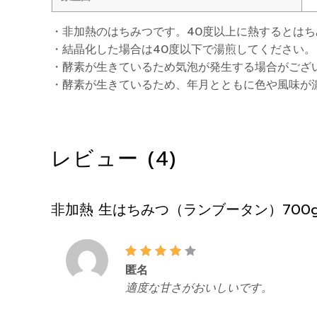
・非加熱のはちみつです。40度以上に熱するとは
・結晶化した場合は40度以下で湯煎してください。
・酵素が生きているため気泡が発生する場合がござ
・酵素が生きているため、年月とともに色や風味が
レビュー (4)
非加熱 生はちみつ（ランブータン）700
5段階中
匿名
4
の
評価
適度な甘さがおいしいです。