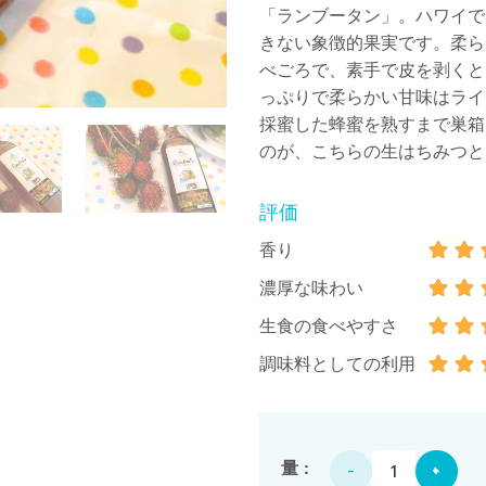
「ランブータン」。ハワイで
きない象徴的果実です。柔ら
べごろで、素手で皮を剥くと
っぷりで柔らかい甘味はライ
採蜜した蜂蜜を熟すまで巣箱
のが、こちらの生はちみつと
評価
香り
濃厚な味わい
生食の食べやすさ
調味料としての利用
非加熱 生はちみつ（ランブー