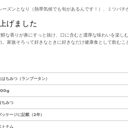
シーズンとなり（熱帯気候でも旬があるんです！）、ミツバチ
上げました
の芳醇な香りが鼻にすっと抜け、口に含むと濃厚な味わいを楽し
力。家族そろって好きなときに好きなだけ健康食として飲むこと
生はちみつ（ランブータン）
700g
はちみつ
パッケージに記載（2年）
ベトナム