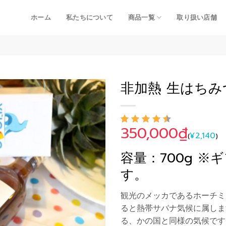
ホーム
私たちについて
商品一覧
取り扱い店舗
非加熱 生はちみ
350,000
₫
Add to
4
件の利用者
¥
2,140
(
)
評価に基づ
Wishlist
く5段階評価
容量：700g 
のうち、
4.50
点
す。
観光のメッカであるホーチミ
ると熱帯サバナ気候に属しま
る、かの国と同様の気候です