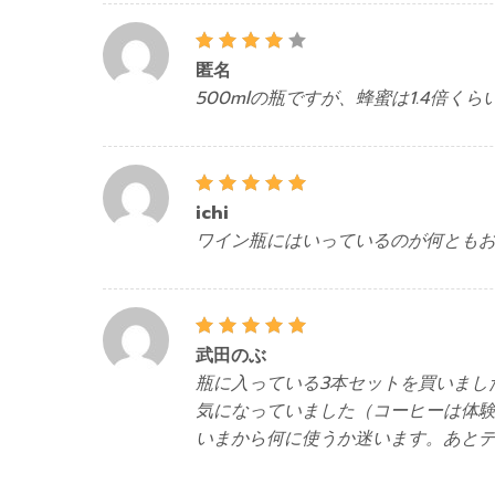
5段階中
匿名
4
の
評価
500mlの瓶ですが、蜂蜜は1.4倍
5段階中
ichi
5
の評
価
ワイン瓶にはいっているのが何ともお
5段階中
武田のぶ
5
の評
価
瓶に入っている3本セットを買いまし
気になっていました（コーヒーは体
いまから何に使うか迷います。あと