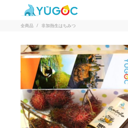
Skip
to
content
全商品
/
非加熱生はちみつ