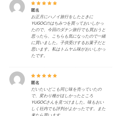
5段階中
匿名
5
の評
価
お正月にハノイ旅行をしたときに
YUGOCのはちみつを買っておいしかっ
たので、今回のダナン旅行でも買おうと
思ったら、こちらも気になったので一緒
に買いました。子供受けするお菓子だと
思います。私はトムヤム味がおいしかっ
たです。
5段階中
匿名
5
の評
価
だいたいどこも同じ味を売っていたの
で、変わり種がほしかったところ
YUGOCさんを見つけました。味もおい
しく社内でも評判がよかったです。また
来たら買います。