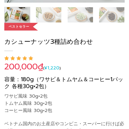
ベストセラー
カシューナッツ3種詰め合わせ
200,000
₫
6
件の利用者評
¥
1,220
(
)
価に基づく5
段階評価のう
容量：180g（ワサビ＆トムヤム＆コーヒー1パッ
ち、
5.00
点
ク 各種30g×2包）
ワサビ風味 30g×2包
トムヤム風味 30g×2包
コーヒー風味 30g×2包
ベトナム国内のお土産店やコンビニ・スーパーに行けば必