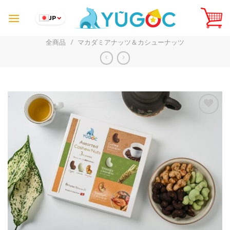
Skip
to
JP
content
全商品
/
マカダミアナッツ＆カシューナッツ
Add to
Wishlist