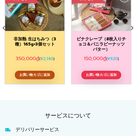
Add to
Add to
Wishlist
Wishlist
非加熱 生はちみつ（3
ビナクレープ（8枚入りチ
種）165g×3個セット
ョコ＆バニラピーナッツ
バター）
350,000
₫
150,000
₫
¥
2,140
¥
920
(
)
(
)
お買い物カゴに追加
お買い物カゴに追加
サービスについて
デリバリーサービス