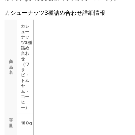
カシューナッツ3種詰め合わせ詳細情報
カシ
ュー
ナッ
ツ3種
詰め
合わ
せ
商
（ワ
品
サ
名
ビ・
トム
ヤ
ム・
コー
ヒ
ー）
容
180g
量