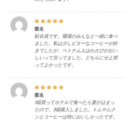
5段階中
匿名
5
の評
価
駐在員です。職場のみんなと一緒に食べ
ました。私は少しビターなコーヒーが好
きでしたが、ベトナム人はわさびがおい
しいって言ってました。どちらにせよ買
ってよかったです。
5段階中
匿名
5
の評
価
1箱買ってホテルで食べたら妻がはまっ
たので、3箱購入しました。トムヤムク
ンとコーヒーは特においしかったです。