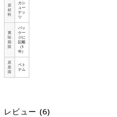
カシ
原
ュー
材
ナッ
料
ツ
パッ
賞
ケー
味
ジに
期
記載
限
（1
年）
原
ベト
産
ナム
国
レビュー (6)