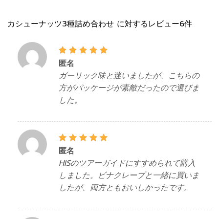
カシューナッツ3種詰め合わせ
に対するレビュー6件
5段階中
匿名
5
の評
価
ガーリック味と迷いましたが、こちらの
方がパッケージが素敵だったので選びま
した。
5段階中
匿名
5
の評
価
HISのツアーガイドにすすめられて購入
しました。ビナクレープと一緒に買いま
したが、両方ともおいしかったです。