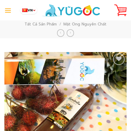
Skip
to
VN
content
Tất Cả Sản Phẩm
/
Mật Ong Nguyên Chất
Add to
Wishlist