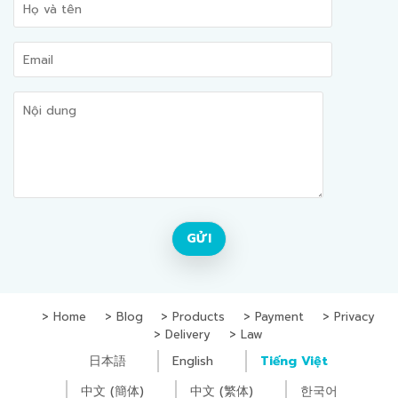
Home
Blog
Products
Payment
Privacy
Delivery
Law
日本語
English
Tiếng Việt
中文 (簡体)
中文 (繁体)
한국어