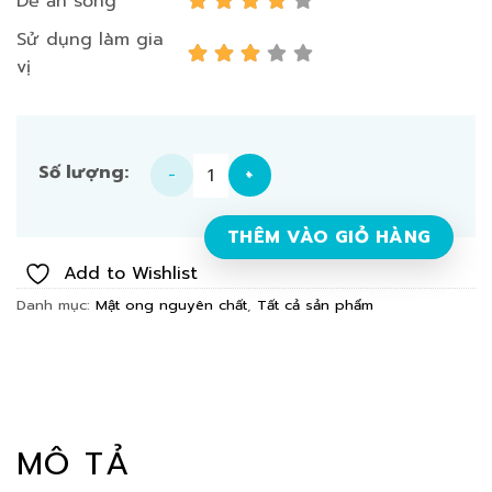
Dễ ăn sống
Sử dụng làm gia
vị
Mật ong nguyên chất không gia nhiệt (chôm chôm) 70
THÊM VÀO GIỎ HÀNG
Add to Wishlist
Danh mục:
Mật ong nguyên chất
,
Tất cả sản phẩm
MÔ TẢ