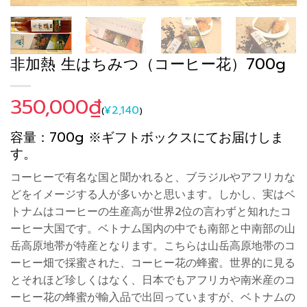
非加熱 生はちみつ（コーヒー花）700g
350,000
₫
¥
2,140
(
)
容量：700g ※ギフトボックスにてお届けしま
す。
コーヒーで有名な国と聞かれると、ブラジルやアフリカな
どをイメージする人が多いかと思います。しかし、実はベ
トナムはコーヒーの生産高が世界2位の言わずと知れたコ
ーヒー大国です。ベトナム国内の中でも南部と中南部の山
岳高原地帯が特産となります。こちらは山岳高原地帯のコ
ーヒー畑で採蜜された、コーヒー花の蜂蜜。世界的に見る
とそれほど珍しくはなく、日本でもアフリカや南米産のコ
ーヒー花の蜂蜜が輸入品で出回っていますが、ベトナムの