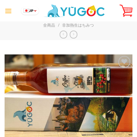
Skip
to
JP
content
全商品
/
非加熱生はちみつ
Add to
Wishlist