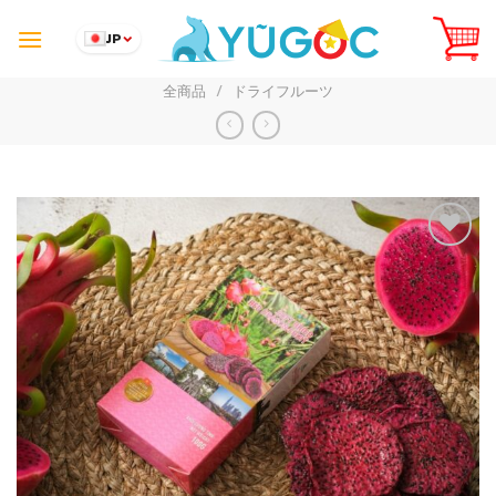
Skip
to
JP
content
全商品
/
ドライフルーツ
Add to
Wishlist