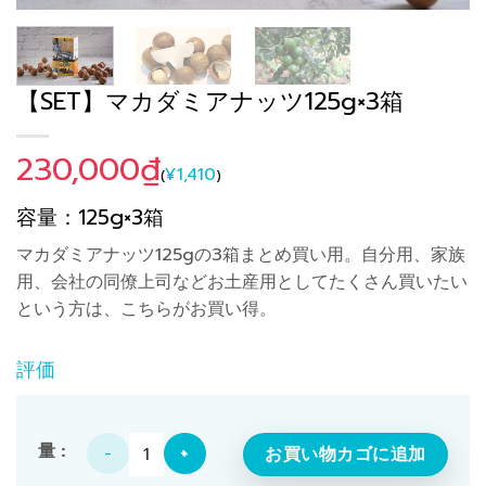
【SET】マカダミアナッツ125g×3箱
230,000
₫
¥
1,410
(
)
容量：125g×3箱
マカダミアナッツ125gの3箱まとめ買い用。自分用、家族
用、会社の同僚上司などお土産用としてたくさん買いたい
という方は、こちらがお買い得。
評価
【SET】マカダミアナッツ125g×3箱個
お買い物カゴに追加