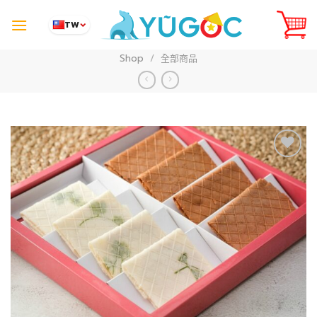
Skip
to
TW
content
Shop
/
全部商品
Add to
Wishlist