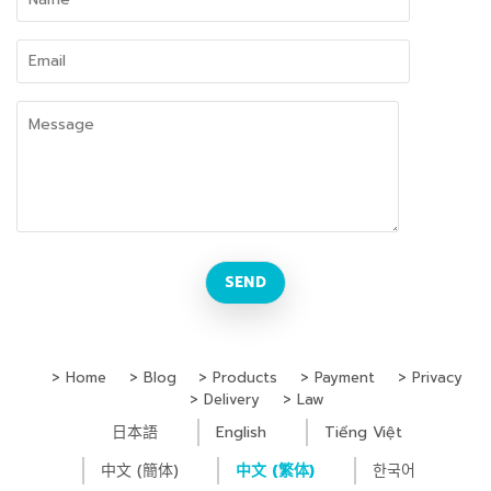
Home
Blog
Products
Payment
Privacy
Delivery
Law
日本語
English
Tiếng Việt
中文 (簡体)
中文 (繁体)
한국어