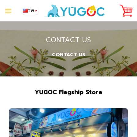
Skip
to
TW
content
CONTACT US
CONTACT US
YUGOC Flagship Store