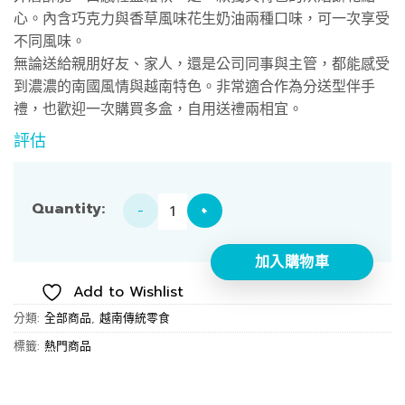
心。內含巧克力與香草風味花生奶油兩種口味，可一次享受
不同風味。
無論送給親朋好友、家人，還是公司同事與主管，都能感受
到濃濃的南國風情與越南特色。非常適合作為分送型伴手
禮，也歡迎一次購買多盒，自用送禮兩相宜。
評估
Vina Crepe（8 入，巧克力＆香草花生醬） 數量
加入購物車
Add to Wishlist
分類:
全部商品
,
越南傳統零食
標籤:
熱門商品