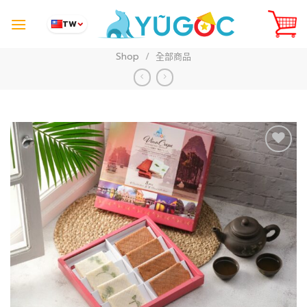
Skip
to
TW
content
Shop
/
全部商品
Add to
Wishlist