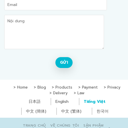
Home
Blog
Products
Payment
Privacy
Delivery
Law
日本語
English
Tiếng Việt
中文 (簡体)
中文 (繁体)
한국어
TRANG CHỦ
VỀ CHÚNG TÔI
SẢN PHẨM