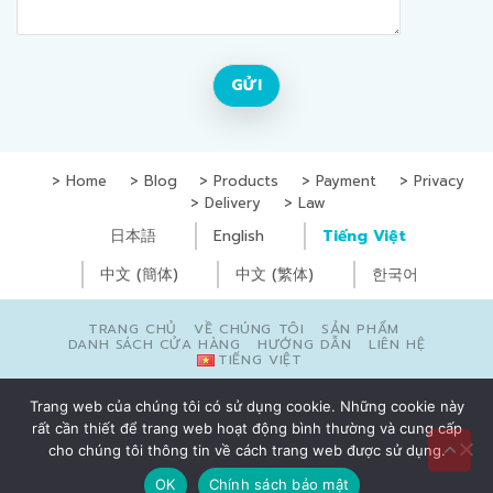
Home
Blog
Products
Payment
Privacy
Delivery
Law
日本語
English
Tiếng Việt
中文 (簡体)
中文 (繁体)
한국어
TRANG CHỦ
VỀ CHÚNG TÔI
SẢN PHẨM
DANH SÁCH CỬA HÀNG
HƯỚNG DẪN
LIÊN HỆ
TIẾNG VIỆT
Copyright © Yugoc Co., Ltd. All Rights Reserved
Trang web của chúng tôi có sử dụng cookie. Những cookie này
rất cần thiết để trang web hoạt động bình thường và cung cấp
0
₫
cho chúng tôi thông tin về cách trang web được sử dụng.
OK
Chính sách bảo mật