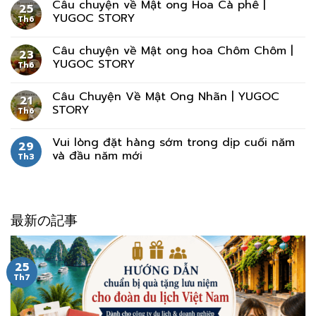
Câu chuyện về Mật ong Hoa Cà phê |
25
YUGOC STORY
Th6
Câu chuyện về Mật ong hoa Chôm Chôm |
23
YUGOC STORY
Th6
Câu Chuyện Về Mật Ong Nhãn | YUGOC
21
STORY
Th6
Vui lòng đặt hàng sớm trong dịp cuối năm
29
và đầu năm mới
Th3
最新の記事
25
Th7