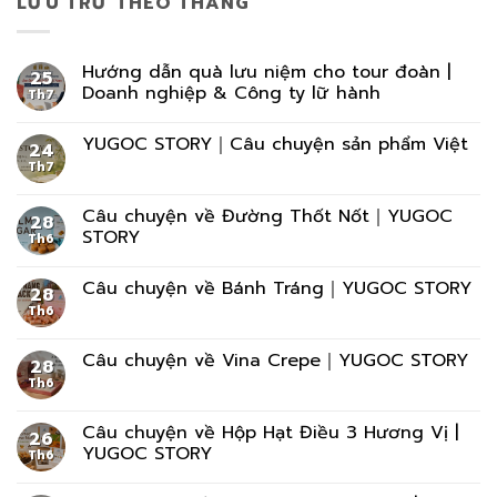
LƯU TRỮ THEO THÁNG
Hướng dẫn quà lưu niệm cho tour đoàn |
25
Doanh nghiệp & Công ty lữ hành
Th7
YUGOC STORY｜Câu chuyện sản phẩm Việt
24
Th7
Câu chuyện về Đường Thốt Nốt｜YUGOC
28
STORY
Th6
Câu chuyện về Bánh Tráng｜YUGOC STORY
28
Th6
Câu chuyện về Vina Crepe｜YUGOC STORY
28
Th6
Câu chuyện về Hộp Hạt Điều 3 Hương Vị |
26
YUGOC STORY
Th6