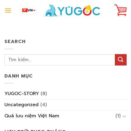
Skip
to
VN
content
SEARCH
DANH MỤC
YUGOC-STORY
(8)
Uncategorized
(4)
Quà lưu niệm Việt Nam
(1)