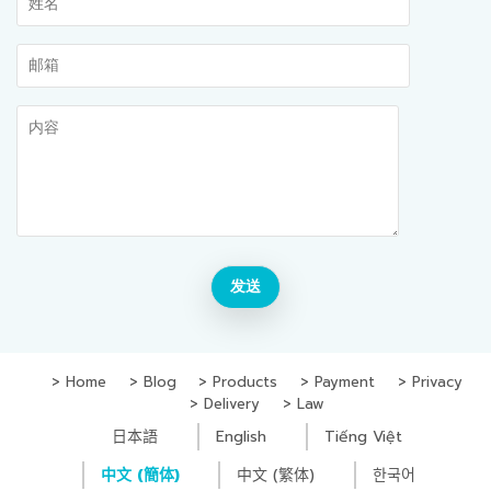
Home
Blog
Products
Payment
Privacy
Delivery
Law
日本語
English
Tiếng Việt
中文 (簡体)
中文 (繁体)
한국어