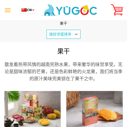
Skip
to
CN
content
果干
果干
散发着热带风情的越南完熟水果，带来奢华的味觉享受。无
论是甜味浓郁的芒果，还是色彩鲜艳的火龙果，我们将当季
的原汁美味完美锁在了果干之中。