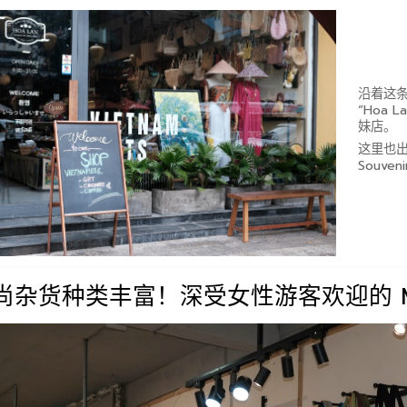
沿着这
“Hoa L
妹店。
这里也出
Souve
尚杂货种类丰富！深受女性游客欢迎的 Moc La