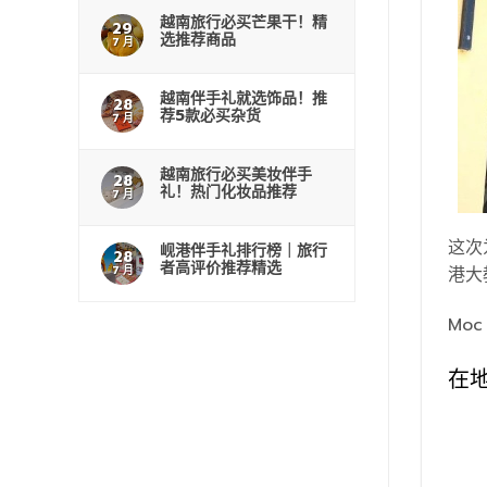
越南旅行必买芒果干！精
29
选推荐商品
7 月
越南伴手礼就选饰品！推
28
荐5款必买杂货
7 月
越南旅行必买美妆伴手
28
礼！热门化妆品推荐
7 月
这次
岘港伴手礼排行榜｜旅行
28
者高评价推荐精选
7 月
港大
Mo
在地