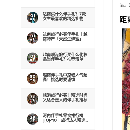
品。
达南买什么伴手礼？7款
01
距
女生最喜欢的精选礼物
8 月
达南旅行必买伴手礼｜越
01
南特产「天然生蜂蜜」推
8 月
荐
越南岘港旅行买什么化妆
01
品当伴手礼？推荐清单
8 月
越南伴手礼中凉鞋人气超
30
高！挑选时要谨慎
7 月
岘港旅行必买！精选时尚
30
又适合送人的伴手礼推荐
7 月
河内伴手礼零食排行榜
29
TOP10｜旅行达人精选
7 月
推荐