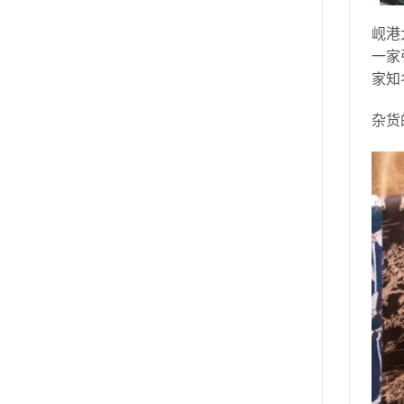
岘港
一家
家知
杂货