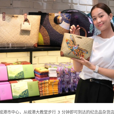
岘港市中心，从岘港大教堂步行 3 分钟即可到达的纪念品杂货店“Moc L