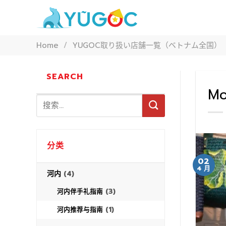
Skip
to
content
Home
/
YUGOC取り扱い店舗一覧（ベトナム全国）
SEARCH
Mo
分类
02
4 月
河内
(4)
(3)
河内伴手礼指南
(1)
河内推荐与指南