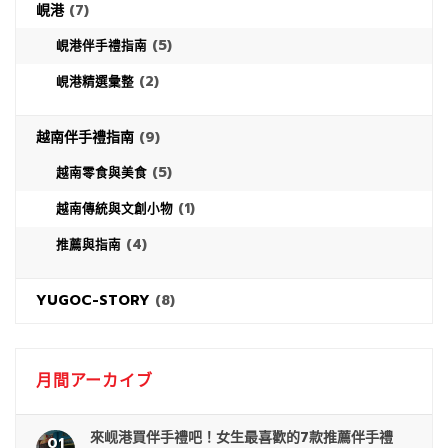
峴港
(7)
(5)
峴港伴手禮指南
(2)
峴港精選彙整
越南伴手禮指南
(9)
(5)
越南零食與美食
(1)
越南傳統與文創小物
(4)
推薦與指南
YUGOC-STORY
(8)
月間アーカイブ
來岘港買伴手禮吧！女生最喜歡的7款推薦伴手禮
01