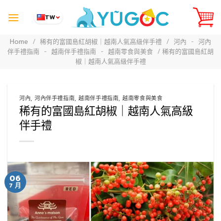
Skip
to
TW
content
Home
/
稀有的富國島紅胡椒｜越南人氣高級伴手禮
/
河內
-
河內
伴手禮指南
-
越南伴手禮指南
-
越南零食與美食
/
稀有的富國島紅胡
椒｜越南人氣高級伴手禮
河內
,
河內伴手禮指南
,
越南伴手禮指南
,
越南零食與美食
稀有的富國島紅胡椒｜越南人氣高級
伴手禮
06
7 月