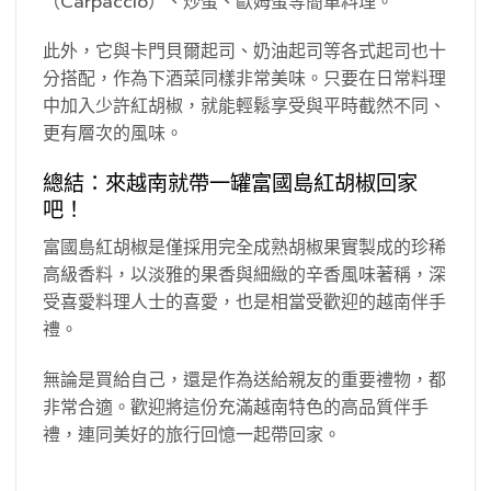
（Carpaccio）、炒蛋、歐姆蛋等簡單料理。
此外，它與卡門貝爾起司、奶油起司等各式起司也十
分搭配，作為下酒菜同樣非常美味。只要在日常料理
中加入少許紅胡椒，就能輕鬆享受與平時截然不同、
更有層次的風味。
總結：來越南就帶一罐富國島紅胡椒回家
吧！
富國島紅胡椒是僅採用完全成熟胡椒果實製成的珍稀
高級香料，以淡雅的果香與細緻的辛香風味著稱，深
受喜愛料理人士的喜愛，也是相當受歡迎的越南伴手
禮。
無論是買給自己，還是作為送給親友的重要禮物，都
非常合適。歡迎將這份充滿越南特色的高品質伴手
禮，連同美好的旅行回憶一起帶回家。