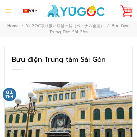
Skip
to
VN
content
Home
/
YUGOC取り扱い店舗一覧（ベトナム全国）
/
Bưu Điện
Trung Tâm Sài Gòn
Bưu điện Trung tâm Sài Gòn
02
Th4