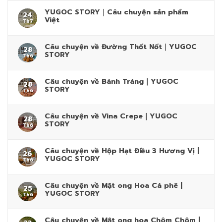
YUGOC STORY｜Câu chuyện sản phẩm
24
Việt
Th7
Câu chuyện về Đường Thốt Nốt｜YUGOC
28
STORY
Th6
Câu chuyện về Bánh Tráng｜YUGOC
28
STORY
Th6
Câu chuyện về Vina Crepe｜YUGOC
28
STORY
Th6
Câu chuyện về Hộp Hạt Điều 3 Hương Vị |
26
YUGOC STORY
Th6
Câu chuyện về Mật ong Hoa Cà phê |
25
YUGOC STORY
Th6
Câu chuyện về Mật ong hoa Chôm Chôm |