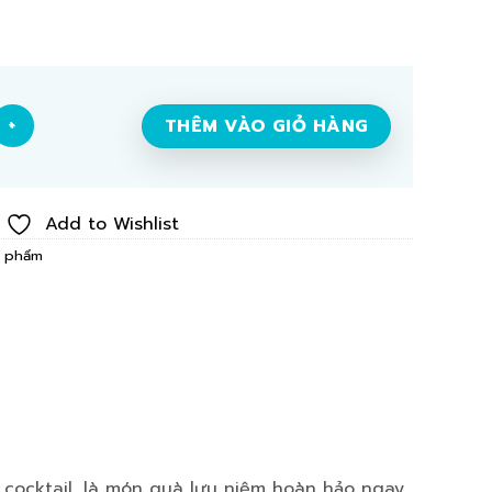
 250ml Nồng độ cồn: 8% số lượng
THÊM VÀO GIỎ HÀNG
Add to Wishlist
n phẩm
cocktail, là món quà lưu niệm hoàn hảo ngay