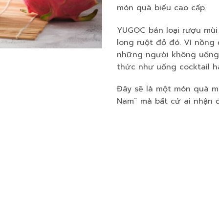
món quà biếu cao cấp.
YUGOC bán loại rượu mùi
long ruột đỏ đó. Vì nồng
những người không uống 
thức như uống cocktail h
Đây sẽ là một món quà ma
Nam” mà bất cứ ai nhận đ