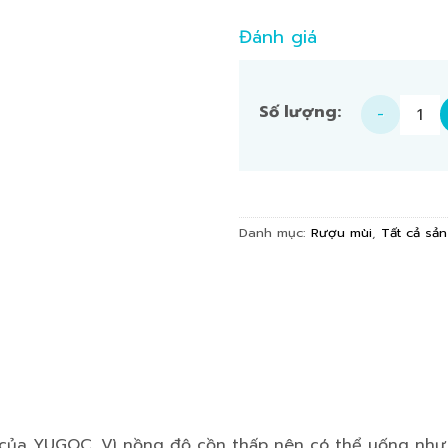
Đánh giá
Rượu thanh long ruột đỏ
Danh mục:
Rượu mùi
,
Tất cả sả
của YUGOC. Vì nồng độ cồn thấp nên có thể uống như 