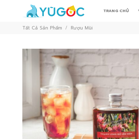
Skip
to
TRANG CHỦ
content
Tất Cả Sản Phẩm
/
Rượu Mùi