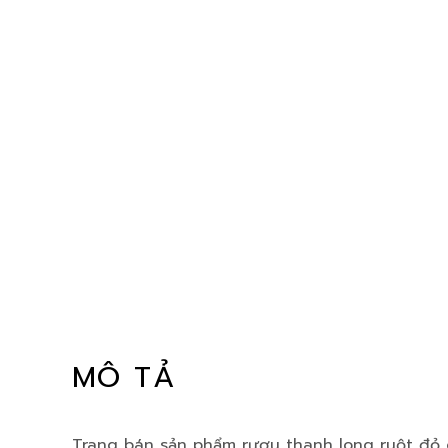
MÔ TẢ
Trang bán sản phẩm rượu thanh long ruột đỏ 