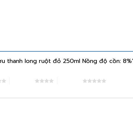
ượu thanh long ruột đỏ 250ml Nồng độ cồn: 8
4 trên 5 sao
5 trên 5 sao