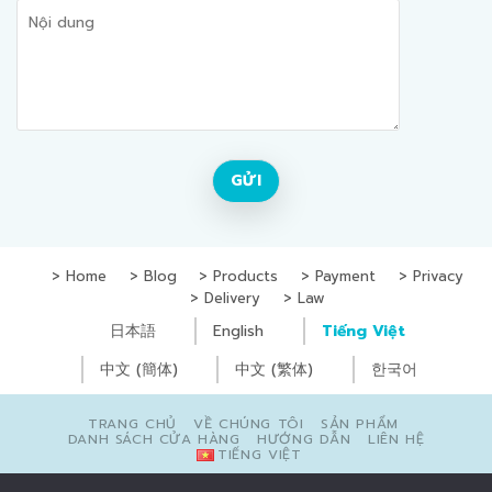
Home
Blog
Products
Payment
Privacy
Delivery
Law
日本語
English
Tiếng Việt
中文 (簡体)
中文 (繁体)
한국어
TRANG CHỦ
VỀ CHÚNG TÔI
SẢN PHẨM
DANH SÁCH CỬA HÀNG
HƯỚNG DẪN
LIÊN HỆ
TIẾNG VIỆT
Copyright © Yugoc Co., Ltd. All Rights Reserved