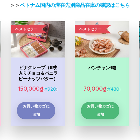
＞＞
ベトナム国内の滞在先別商品在庫の確認はこちら
ベストセラー
ベストセラー
Add to
Add to
Wishlist
Wishlist
ビナクレープ（8枚
バンチャン1箱
入りチョコ＆バニラ
ピーナッツバター）
150,000
₫
70,000
₫
¥
920
¥
430
(
)
(
)
お買い物カゴに
お買い物カゴに
追加
追加