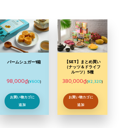
Add to
Add to
Wishlist
Wishlist
【SET】まとめ買い
パームシュガー1箱
（ナッツ＆ドライフ
ルーツ）5種
98,000
₫
380,000
₫
¥
600
¥
2,320
(
)
(
)
お買い物カゴに
お買い物カゴに
追加
追加