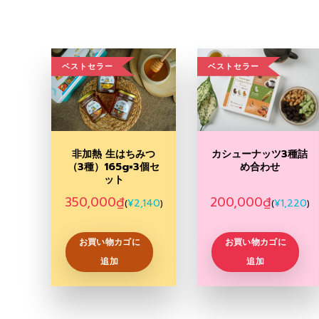
ベストセラー
ベストセラー
Add to
Add to
Wishlist
Wishlist
非加熱 生はちみつ
カシューナッツ3種詰
（3種）165g×3個セ
め合わせ
ット
350,000
₫
200,000
₫
¥
2,140
¥
1,220
(
)
(
)
お買い物カゴに
お買い物カゴに
追加
追加