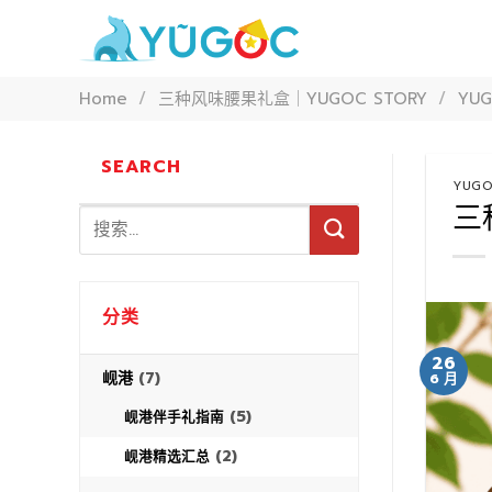
Skip
to
content
Home
/
三种风味腰果礼盒｜YUGOC STORY
/
YUG
SEARCH
YUGO
三
分类
26
岘港
(7)
6 月
(5)
岘港伴手礼指南
(2)
岘港精选汇总