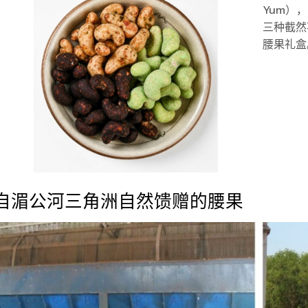
Yum）
三种截然
腰果礼盒
自湄公河三角洲自然馈赠的腰果