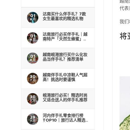
越南
代表
达南买什么伴手礼？7款
01
女生最喜欢的精选礼物
8 月
我们
将
达南旅行必买伴手礼｜越
01
南特产「天然生蜂蜜」推
8 月
荐
越南岘港旅行买什么化妆
01
品当伴手礼？推荐清单
8 月
越南伴手礼中凉鞋人气超
30
高！挑选时要谨慎
7 月
岘港旅行必买！精选时尚
30
又适合送人的伴手礼推荐
7 月
河内伴手礼零食排行榜
29
TOP10｜旅行达人精选
7 月
推荐