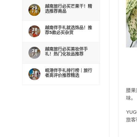
越南旅行必买芒果干！精
29
选推荐商品
7 月
越南伴手礼就选饰品！推
28
荐5款必买杂货
7 月
越南旅行必买美妆伴手
28
礼！热门化妆品推荐
7 月
岘港伴手礼排行榜｜旅行
28
者高评价推荐精选
7 月
腰果
味。
YU
旅客