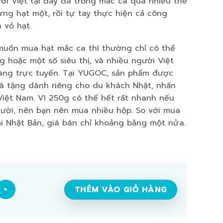
ời Việt tại đây đã trồng mắc ca qua nhiều thế
ừng hạt một, rồi tự tay thực hiện cả công
 vỏ hạt.
 muốn mua hạt mắc ca thì thường chỉ có thể
 hoặc một số siêu thị, và nhiều người Việt
ng trực tuyến. Tại YUGOC, sản phẩm được
à tặng dành riêng cho du khách Nhật, nhấn
iệt Nam. Vì 250g có thể hết rất nhanh nếu
ười, nên bạn nên mua nhiều hộp. So với mua
i Nhật Bản, giá bán chỉ khoảng bằng một nửa.
 3 hộp số lượng
THÊM VÀO GIỎ HÀNG