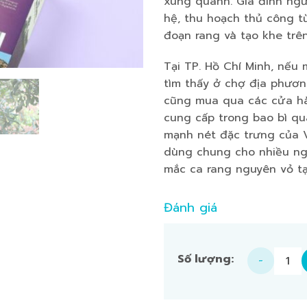
xung quanh. Gia đình ngư
hệ, thu hoạch thủ công t
đoạn rang và tạo khe trên
Tại TP. Hồ Chí Minh, nếu
tìm thấy ở chợ địa phương
cũng mua qua các cửa hà
cung cấp trong bao bì qu
mạnh nét đặc trưng của V
dùng chung cho nhiều ng
mắc ca rang nguyên vỏ tạ
Đánh giá
【SET】Hạt mắc ca 250g ×