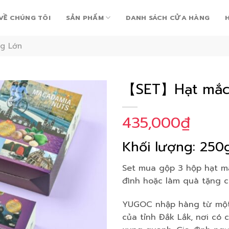
VỀ CHÚNG TÔI
SẢN PHẨM
DANH SÁCH CỬA HÀNG
g Lớn
【SET】Hạt mắc 
435,000
₫
Add to
Wishlist
Khối lượng: 250
Set mua gộp 3 hộp hạt m
đình hoặc làm quà tặng c
YUGOC nhập hàng từ một 
của tỉnh Đắk Lắk, nơi có