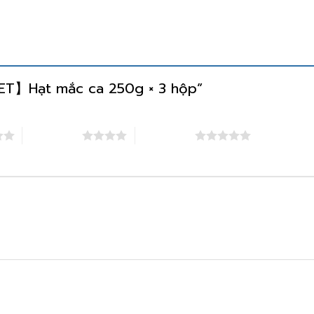
【SET】Hạt mắc ca 250g × 3 hộp”
4 trên 5 sao
5 trên 5 sao