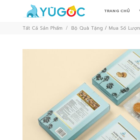
Skip
to
TRANG CHỦ
content
Tất Cả Sản Phẩm
/
Bộ Quà Tặng / Mua Số Lượn