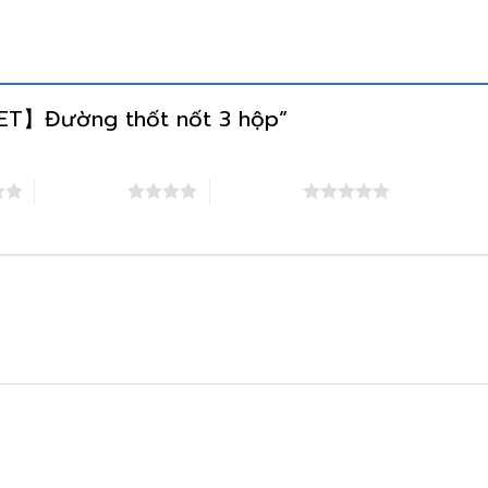
【SET】Đường thốt nốt 3 hộp”
4 trên 5 sao
5 trên 5 sao