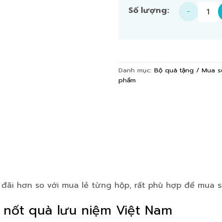
【SET】Đường thốt nốt 3
Danh mục:
Bộ quà tặng / Mua s
phẩm
đãi hơn so với mua lẻ từng hộp, rất phù hợp để mua s
t nốt quà lưu niệm Việt Nam