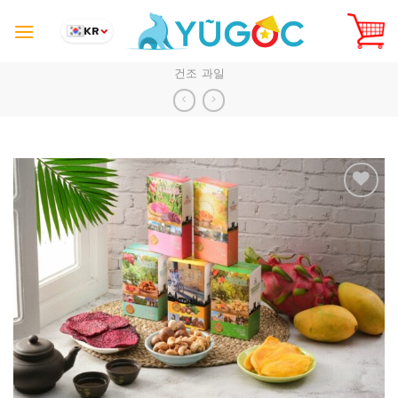
Skip
to
KR
content
건조 과일
Add to
Wishlist