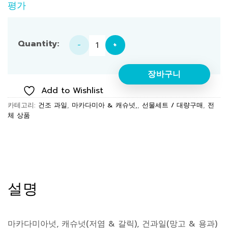
평가
【세트】견과류 & 건과일 5종 묶음 수량
장바구니
Add to Wishlist
카테고리:
건조 과일
,
마카다미아 & 캐슈넛,
,
선물세트 / 대량구매
,
전
체 상품
설명
마카다미아넛, 캐슈넛(저염 & 갈릭), 건과일(망고 & 용과)