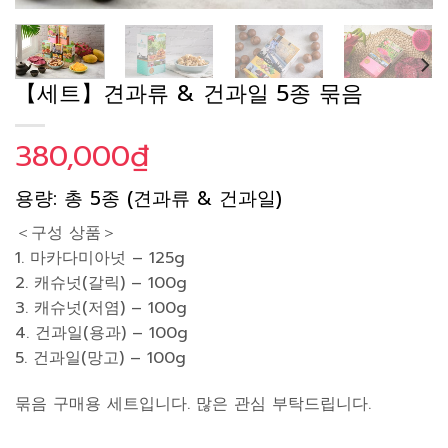
【세트】견과류 & 건과일 5종 묶음
380,000
₫
용량: 총 5종 (견과류 & 건과일)
＜구성 상품＞
1. 마카다미아넛 – 125g
2. 캐슈넛(갈릭) – 100g
3. 캐슈넛(저염) – 100g
4. 건과일(용과) – 100g
5. 건과일(망고) – 100g
묶음 구매용 세트입니다. 많은 관심 부탁드립니다.