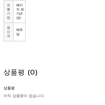
유
패키
통
지 표
기
기(1
한
년)
원
베트
산
남
국
상품평 (0)
상품평
아직 상품평이 없습니다.