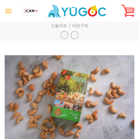
Skip
to
KR
content
선물세트 / 대량구매
Add to
Wishlist