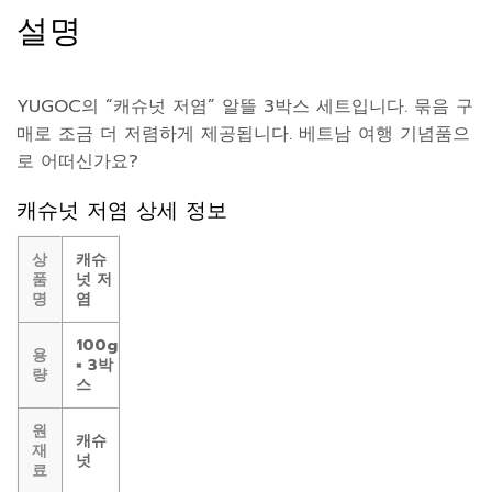
설명
YUGOC의 “캐슈넛 저염” 알뜰 3박스 세트입니다. 묶음 구
매로 조금 더 저렴하게 제공됩니다. 베트남 여행 기념품으
로 어떠신가요?
캐슈넛 저염 상세 정보
상
캐슈
품
넛 저
명
염
100g
용
× 3박
량
스
원
캐슈
재
넛
료